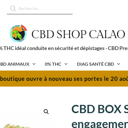
Recherche
de
produits
 THC idéal conduite en sécurité et dépistages - CBD Pr
BD ANIMAUX
0% THC
DIAG SANTÉ CBD
 boutique ouvre à nouveau ses portes le 20 aoû
CBD BOX S
engagement