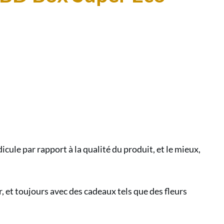
ement
ez
atiquement
ule par rapport à la qualité du produit, et le mieux,
e
 et toujours avec des cadeaux tels que des fleurs
és