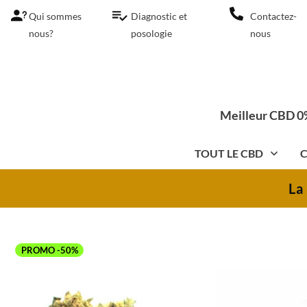
Qui sommes
Diagnostic et
Contactez-
nous?
posologie
nous
Meilleur CBD 0%
TOUT LE CBD
C
La
PROMO -50%