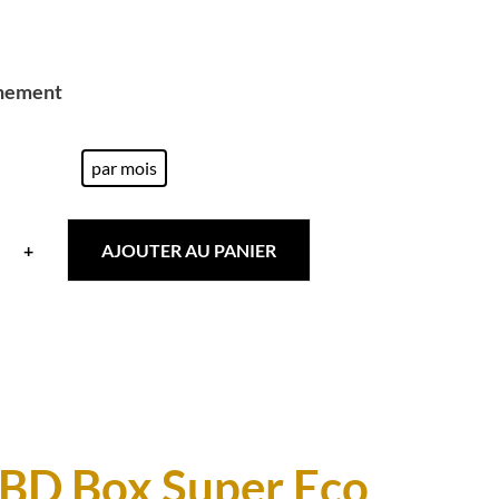
nement
par mois
+
AJOUTER AU PANIER
té
CBD Box Super Eco