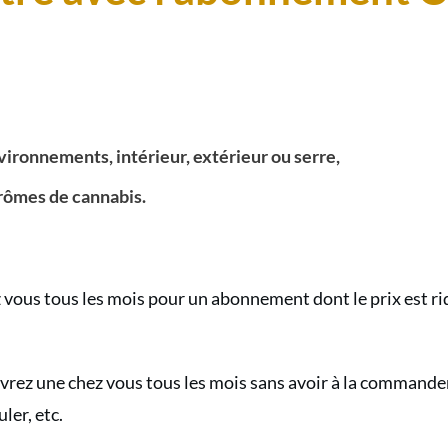
engag
:
recev
autom
votre
vironnements, intérieur, extérieur ou serre,
CBD
arômes de cannabis.
a
-
50%
ous tous les mois pour un abonnement dont le prix est ridic
chaqu
mois
(2
rez une chez vous tous les mois sans avoir à la commander,
variét
ler, etc.
CBD