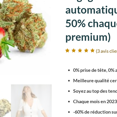
automatiq
50% chaque
premium)
(
3
avis clie
Noté
3
5.00
sur
5 basé sur
notations client
0% prise de tête, 0% 
Meilleure qualité ce
Soyez au top des te
Chaque mois en 2023 
-60% de réduction sur