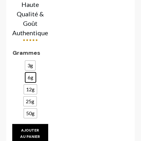
Haute
Qualité &
Goût
Authentique
Note
5.00
sur 5
Grammes
3g
6g
12g
25g
50g
AJOUTER
AU PANIER