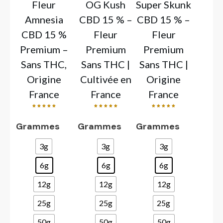
Fleur
OG Kush
Super Skunk
Amnesia
CBD 15 % –
CBD 15 % –
CBD 15 %
Fleur
Fleur
Premium –
Premium
Premium
Sans THC,
Sans THC |
Sans THC |
Origine
Cultivée en
Origine
France
France
France
Note
Note
Note
5.00
5.00
5.00
sur 5
sur 5
sur 5
Grammes
Grammes
Grammes
3g
3g
3g
6g
6g
6g
12g
12g
12g
25g
25g
25g
50g
50g
50g