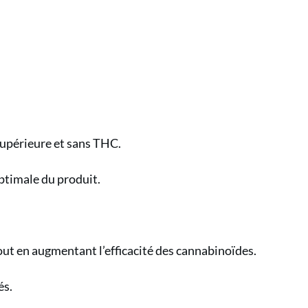
C
supérieure et sans THC.
on
optimale du produit.
e
out en augmentant l’efficacité des cannabinoïdes.
t
és.