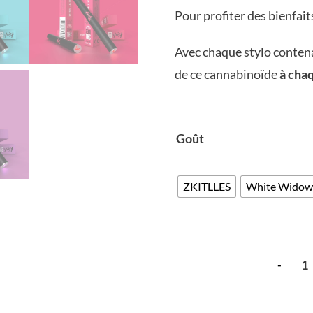
Pour profiter des bienfai
Avec chaque stylo conten
de ce cannabinoïde
à cha
Goût
ZKITLLES
White Widow
-
quanti
de