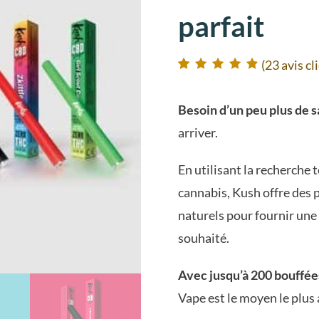
parfait
(
23
avis cl
Noté
23
4.91
sur
5 basé sur
notations client
Besoin d’un peu plus de s
arriver.
En utilisant la recherche 
cannabis, Kush offre des 
naturels pour fournir un
souhaité.
Avec jusqu’à 200 bouffées
Vape est le moyen le plus