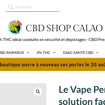
Recherche
de
produits
 THC idéal conduite en sécurité et dépistages - CBD Pr
BD ANIMAUX
0% THC
DIAG SANTÉ CBD
 boutique ouvre à nouveau ses portes le 20 aoû
Le Vape P
solution fa