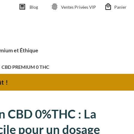
Blog
Ventes Privées VIP
Panier
emium et Éthique
CBD PREMIUM 0 THC
t !
en CBD 0%THC : La
cile pour un dosage