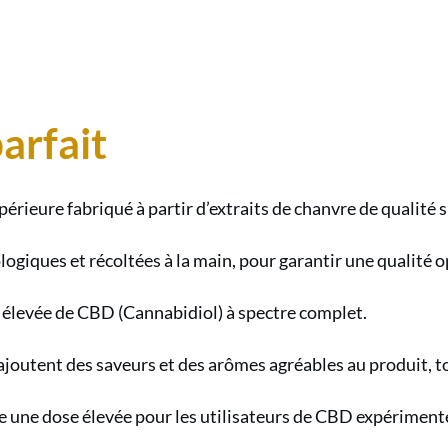
Le
Vape
Pen
CBD
parfait
0%TH
:
La
rieure fabriqué à partir d’extraits de chanvre de qualité 
soluti
ologiques et récoltées à la main, pour garantir une qualité 
facile
pour
élevée de CBD (Cannabidiol) à spectre complet.
un
dosag
 ajoutent des saveurs et des arômes agréables au produit, t
parfai
e une dose élevée pour les utilisateurs de CBD expériment