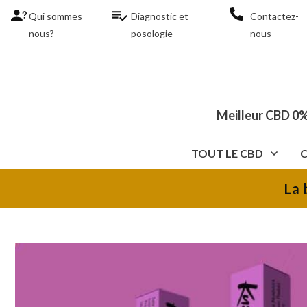
Qui sommes
Diagnostic et
Contactez-
nous?
posologie
nous
Meilleur CBD 0%
TOUT LE CBD
La 