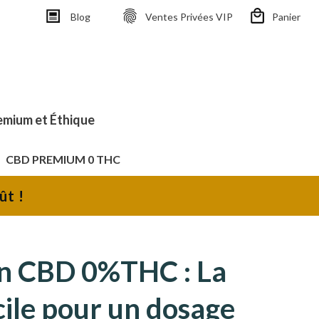
Blog
Ventes Privées VIP
Panier
emium et Éthique
CBD PREMIUM 0 THC
ût !
en CBD 0%THC : La
cile pour un dosage