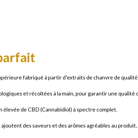
de
Le
Vape
Pen
CBD
parfait
0%TH
:
La
érieure fabriqué à partir d’extraits de chanvre de qualit
soluti
ologiques et récoltées à la main, pour garantir une qualité 
facile
pour
élevée de CBD (Cannabidiol) à spectre complet.
un
dosag
i ajoutent des saveurs et des arômes agréables au produit,
parfai