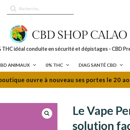
Recherche
de
produits
 THC idéal conduite en sécurité et dépistages - CBD Pr
CBD ANIMAUX
0% THC
DIAG SANTÉ CBD
boutique ouvre à nouveau ses portes le 20 ao
Le Vape P
solution fa