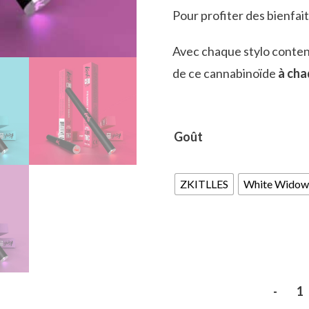
Pour profiter des bienfa
Avec chaque stylo conten
de ce cannabinoïde
à cha
Goût
ZKITLLES
White Widow
-
quant