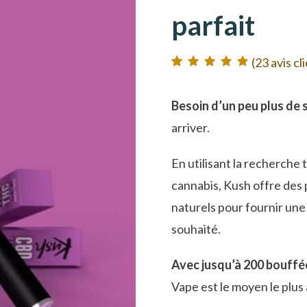
parfait
(
23
avis cl
Noté
23
4.91
sur
5 basé sur
notations client
Besoin d’un peu plus de 
arriver.
En utilisant la recherche 
cannabis, Kush offre des
naturels pour fournir un
souhaité.
Avec jusqu’à 200 bouffé
Vape est le moyen le plus