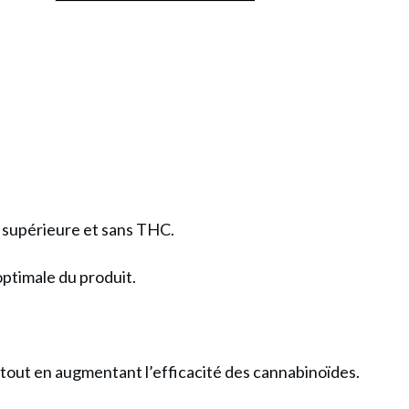
C
é supérieure et sans THC.
on
optimale du produit.
e
 tout en augmentant l’efficacité des cannabinoïdes.
t