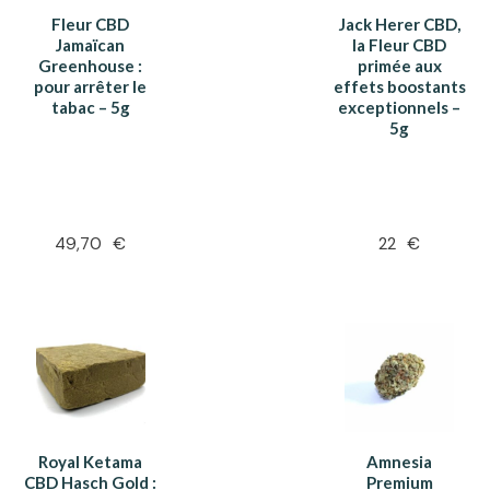
Fleur CBD
Jack Herer CBD,
Jamaïcan
la Fleur CBD
Greenhouse :
primée aux
pour arrêter le
effets boostants
tabac – 5g
exceptionnels –
5g
49,70
€
22
€
Royal Ketama
Amnesia
CBD Hasch Gold :
Premium