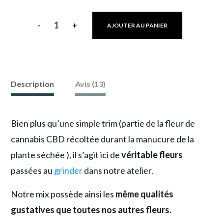
-
+
AJOUTER AU PANIER
quantité
de
Mix
Calao
Description
Avis (13)
:
Pack
Bien plus qu’une simple trim (partie de la fleur de
Energisant
cannabis CBD récoltée durant la manucure de la
ou
plante séchée ), il s’agit ici de
véritable fleurs
Pack
passées au
grinder
dans notre atelier.
Détente
Notre mix possède ainsi les
même qualités
gustatives que toutes nos autres fleurs.