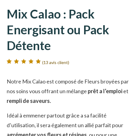
Mix Calao : Pack
Energisant ou Pack
Détente
(
13
avis client)
Noté
13
4.92
sur
5 basé sur
notations client
Notre Mix Calao est composé de Fleurs broyées par
nos soins vous offrant un mélange
prêt a l’emploi
et
rempli de saveurs.
Idéal à emmener partout grâce a sa facilité
d’utilisation, il sera également un allié parfait pour
agrémenter vos fleurs et résines
, ou pour une