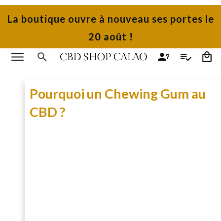
La boutique ouvre à nouveau ses portes le
20 août !
Pourquoi un Chewing Gum au
CBD ?