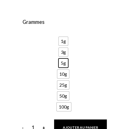
Grammes
1g
3g
5g
10g
25g
50g
100g
-
+
AJOUTER AU PANIER