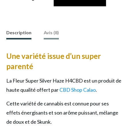
quantité
de
Fleur
H4CBD
Description
Avis (8)
Super
Silver
Une variété issue d’un super
Haze
parenté
30%
:
La Fleur Super Silver Haze H4CBD est un produit de
la
haute qualité offert par
CBD Shop Calao
.
puissance
au
Cette variété de cannabis est connue pour ses
naturel
effets énergisants et son arôme puissant, mélange
de doux et de Skunk.