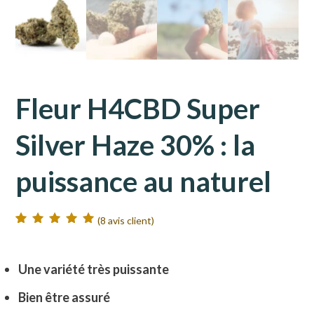
Fleur H4CBD Super
Silver Haze 30% : la
puissance au naturel
(
8
avis client)
Noté
7
5.00
sur
5 basé sur
notations client
Une variété très puissante
Bien être assuré