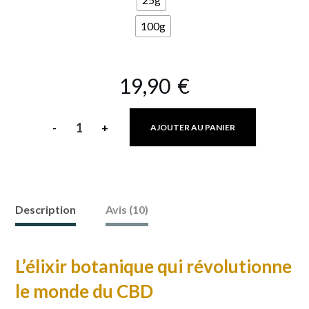
100g
19,90
€
-
+
AJOUTER AU PANIER
quantité
de
Fleur
Orange
Description
Avis (10)
Bud
CBD
L’élixir botanique qui révolutionne
-
le monde du CBD
Une