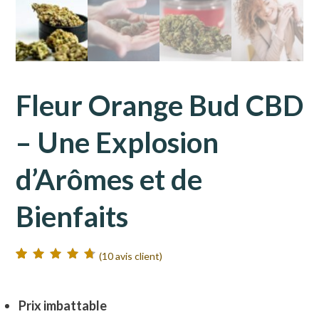
Fleur Orange Bud CBD
– Une Explosion
d’Arômes et de
Bienfaits
(
10
avis client)
Noté
10
4.80
sur
5 basé sur
notations
client
Prix imbattable