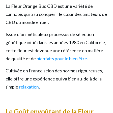
Explosion
La Fleur Orange Bud CBD est une variété de
d'Arômes
cannabis qui a su conquérir le cœur des amateurs de
et
CBD du monde entier.
de
Bienfaits
Issue d’un méticuleux processus de sélection
génétique initié dans les années 1980 en Californie,
cette fleur est devenue une référence en matière
de qualité et de
bienfaits pour le bien être
.
Cultivée en France selon des normes rigoureuses,
elle offre une expérience qui va bien au-delà de la
simple
relaxation
.
Le Goût envoûtant de la Fleur