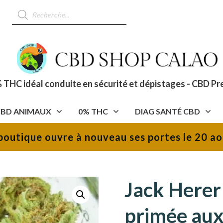
Recherche
de
produits
 THC idéal conduite en sécurité et dépistages - CBD Pr
CBD ANIMAUX
0% THC
DIAG SANTÉ CBD
boutique ouvre à nouveau ses portes le 20 ao
Jack Herer
primée aux