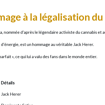
CBD,
la
age à la légalisation du
Fleur
CBD
primé
iva, nommée d’après le légendaire activiste du cannabis e
aux
 d’énergie, est un hommage au véritable Jack Herer.
effet
boost
fait », ce qui lui a valu des fans dans le monde entier.
except
Détails
Jack Herer