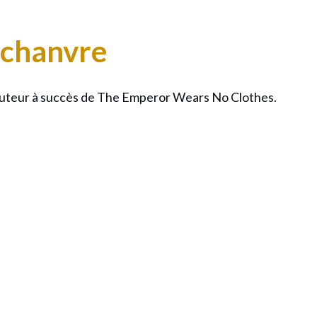
 chanvre
e
t auteur à succès de The Emperor Wears No Clothes.
s
ants
ionnels