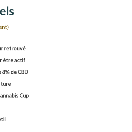
els
ient)
r retrouvé
 être actif
es 8% de CBD
ature
Cannabis Cup
til