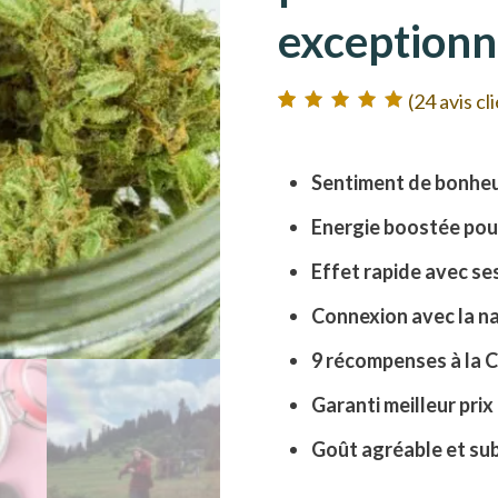
exceptionn
(
24
avis cl
Noté
24
5.00
sur
5 basé sur
notations client
Sentiment de bonheu
Energie boostée pour
Effet rapide avec s
Connexion avec la n
9 récompenses à la 
Garanti meilleur prix
Goût agréable et sub