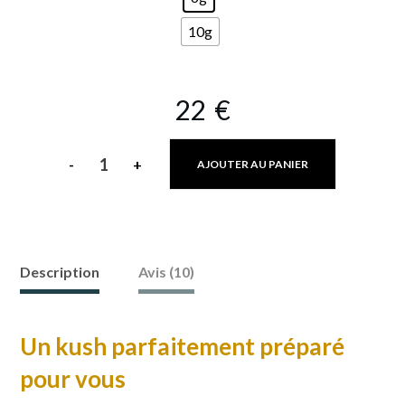
10g
22
€
-
+
AJOUTER AU PANIER
quantité
de
Mandarin
Kush
Description
Avis (10)
Calao
:
Un kush parfaitement préparé
Explosion
pour vous
d'énergie