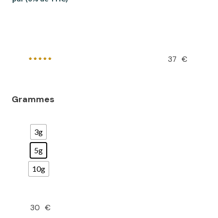
37
€
Note
5.00
sur 5
Grammes
3g
5g
10g
30
€