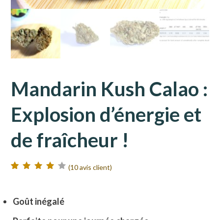
Mandarin Kush Calao :
Explosion d’énergie et
de fraîcheur !
(
10
avis client)
Noté
10
4.30
sur 5 basé
sur
notations
Goût inégalé
client