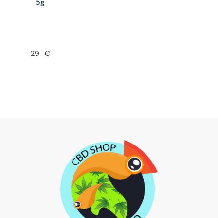
5g
29
€