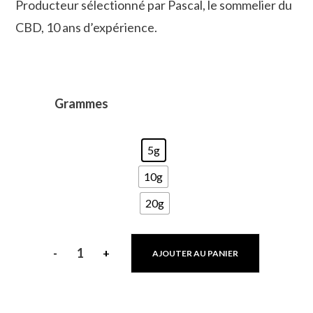
Producteur sélectionné par Pascal, le sommelier du
CBD, 10 ans d’expérience.
Grammes
5g
10g
20g
-
+
AJOUTER AU PANIER
quantité
de
Skittles