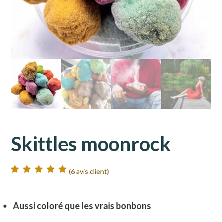
Skittles moonrock
(
6
avis client)
Noté
6
5.00
sur
5 basé sur
notations client
Aussi coloré que les vrais bonbons