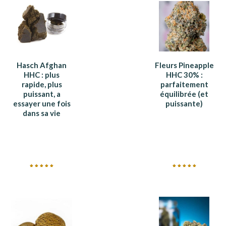
Hasch Afghan
Fleurs Pineapple
HHC : plus
HHC 30% :
rapide, plus
parfaitement
puissant, a
équilibrée (et
essayer une fois
puissante)
dans sa vie
Note
Note
5.00
5.00
sur 5
sur 5