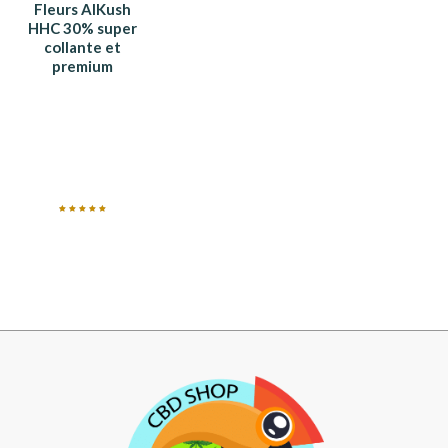
Fleurs AlKush
HHC 30% super
collante et
premium
Note
5.00
sur 5