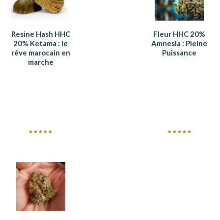
Resine Hash HHC
Fleur HHC 20%
20% Ketama : le
Amnesia : Pleine
rêve marocain en
Puissance
marche
Note
Note
5.00
5.00
sur 5
sur 5