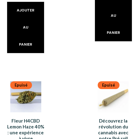
AJOUTER
AU
AU
PANIER
PANIER
Epuisé
Epuisé
Fleur H4CBD
Découvrez la
Lemon Haze 40%
révolution du
: une expérience
cannabis avec
à vivre
notre Pré roll