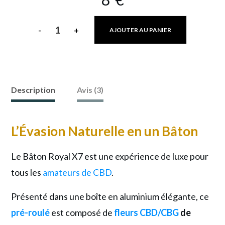
-
+
AJOUTER AU PANIER
quantité
de
Bâton
Royal
Description
Avis (3)
CBD
:
L’Évasion Naturelle en un Bâton
L'Évasion
Luxueuse
Le Bâton Royal X7 est une expérience de luxe pour
en
tous les
amateurs de CBD
.
un
Présenté dans une boîte en aluminium élégante, ce
Cône
pré-roulé
est composé de
fleurs CBD/CBG
de