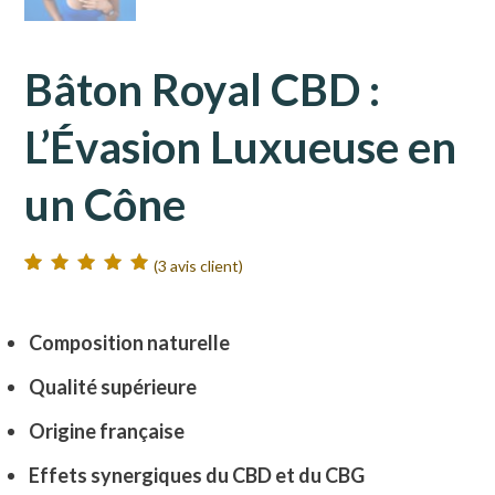
Bâton Royal CBD :
L’Évasion Luxueuse en
un Cône
(
3
avis client)
Noté
3
5.00
sur
5 basé sur
notations client
Composition naturelle
Qualité supérieure
Origine française
Effets synergiques du CBD et du CBG