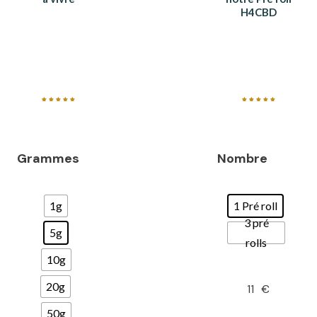
H4CBD
Note
Note
5.00
5.00
sur 5
sur 5
Grammes
Nombre
1g
1 Pré roll
3 pré
5g
rolls
10g
20g
11
€
50g