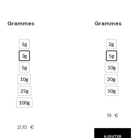
Note
Note
5.00
4.79
sur 5
sur 5
Grammes
Grammes
1g
2g
3g
5g
5g
10g
10g
20g
25g
50g
100g
19
€
21,10
€
AJOUTER