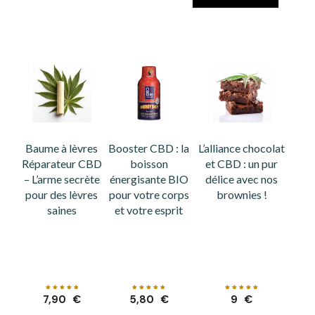
Baume à lèvres
Booster CBD : la
L’alliance chocolat
Réparateur CBD
boisson
et CBD : un pur
– L’arme secrète
énergisante BIO
délice avec nos
pour des lèvres
pour votre corps
brownies !
saines
et votre esprit
Note
Note
Note
7,90
€
5,80
€
9
€
5.00
4.93
5.00
sur 5
sur 5
sur 5