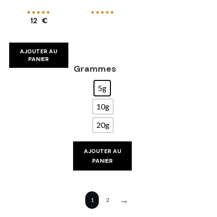
Note
Note
12
€
4.90
5.00
sur 5
sur 5
AJOUTER AU
PANIER
Grammes
5g
10g
20g
AJOUTER AU
PANIER
→
1
2