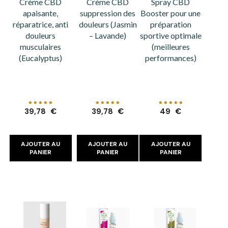
Crème CBD
Crème CBD
Spray CBD
apaisante,
suppression des
Booster pour une
réparatrice, anti
douleurs (Jasmin
préparation
douleurs
– Lavande)
sportive optimale
musculaires
(meilleures
(Eucalyptus)
performances)
Note
Note
Note
39,78
€
39,78
€
49
€
5.00
5.00
4.96
sur 5
sur 5
sur 5
AJOUTER AU
AJOUTER AU
AJOUTER AU
PANIER
PANIER
PANIER