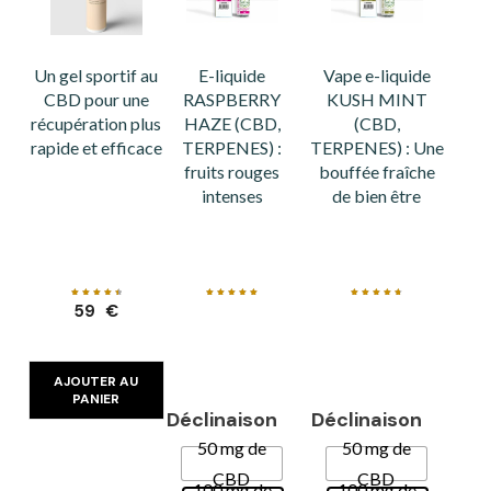
Un gel sportif au
E-liquide
Vape e-liquide
CBD pour une
RASPBERRY
KUSH MINT
récupération plus
HAZE (CBD,
(CBD,
rapide et efficace
TERPENES) :
TERPENES) : Une
fruits rouges
bouffée fraîche
intenses
de bien être
Note
Note
Note
59
€
4.68
5.00
4.80
sur 5
sur 5
sur 5
AJOUTER AU
PANIER
Déclinaison
Déclinaison
50 mg de
50 mg de
CBD
CBD
100 mg de
100 mg de