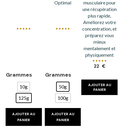
Optimal
musculaire pour
une récupération
plus rapide,
Améliorez votre
concentration, et
Note
Note
5.00
5.00
préparez vous
sur 5
sur 5
mieux
mentalement et
physiquement
Note
22
€
5.00
sur 5
Grammes
Grammes
AJOUTER AU
10g
50g
PANIER
125g
100g
AJOUTER AU
AJOUTER AU
PANIER
PANIER