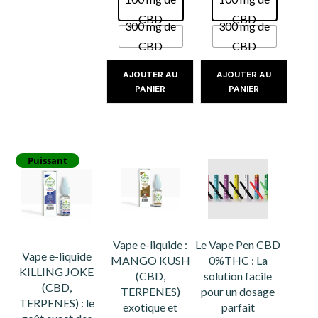
CBD
CBD
300 mg de
300 mg de
CBD
CBD
AJOUTER AU
AJOUTER AU
PANIER
PANIER
Puissant
Vape e-liquide :
Le Vape Pen CBD
Vape e-liquide
MANGO KUSH
0%THC : La
KILLING JOKE
(CBD,
solution facile
(CBD,
TERPENES)
pour un dosage
TERPENES) : le
exotique et
parfait