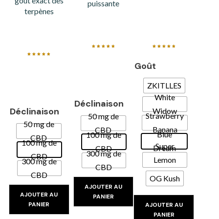
goût exact des
puissante
terpènes
Note
Note
4.88
4.91
sur 5
sur 5
Note
Goût
4.86
sur 5
ZKITLLES
White
Déclinaison
Déclinaison
Widow
Strawberry
50 mg de
50 mg de
Banana
CBD
Blue
100 mg de
CBD
100 mg de
Super
Dream
CBD
300 mg de
CBD
Lemon
300 mg de
CBD
Haze
CBD
OG Kush
AJOUTER AU
AJOUTER AU
PANIER
PANIER
AJOUTER AU
PANIER