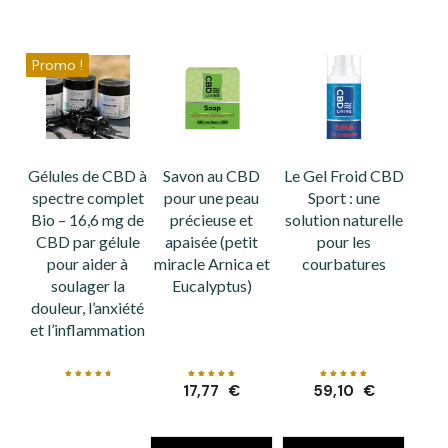
Promo !
Gélules de CBD à
Savon au CBD
Le Gel Froid CBD
spectre complet
pour une peau
Sport : une
Bio – 16,6 mg de
précieuse et
solution naturelle
CBD par gélule
apaisée (petit
pour les
pour aider à
miracle Arnica et
courbatures
soulager la
Eucalyptus)
douleur, l’anxiété
et l’inflammation
Note
Note
Note
17,77
€
59,10
€
4.83
5.00
4.93
sur 5
sur 5
sur 5