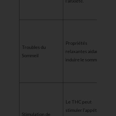
l’anxiété.
d’e
sec
Eff
po
Propriétés
l’i
Troubles du
relaxantes aidant à
aid
Sommeil
induire le sommeil.
mai
so
pro
Uti
pe
Le THC peut
aya
stimuler l’appétit
Stimulation de
pr