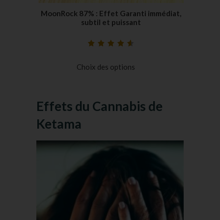
MoonRock 87% : Effet Garanti immédiat,
subtil et puissant
Noté
14
4.71
sur
5 basé sur
Choix des options
notations
client
Effets du Cannabis de
Ketama