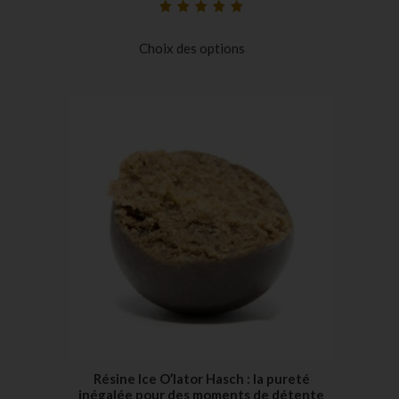
Noté
39
4.97
sur
5 basé sur
Choix des options
notations
client
Résine Ice O’lator Hasch : la pureté
inégalée pour des moments de détente