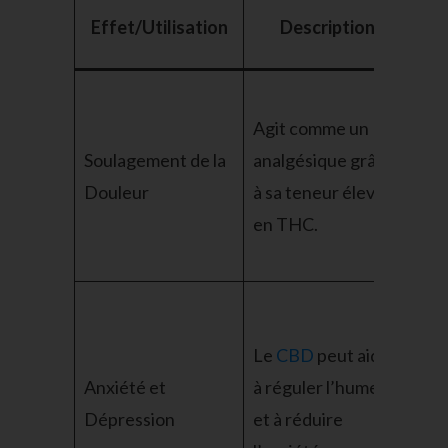
Effet/Utilisation
Description
A
Eff
Agit comme un
pou
Soulagement de la
analgésique grâce
dou
Douleur
à sa teneur élevée
chr
en THC.
act
rap
Alt
au
Le
CBD
peut aider
mé
Anxiété et
à réguler l’humeur
tra
Dépression
et à réduire
mo