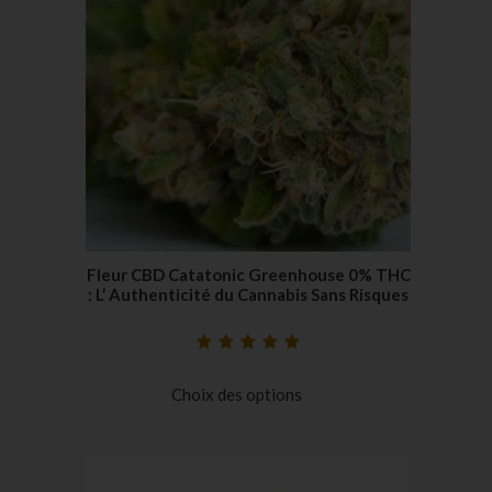
Fleur CBD Catatonic Greenhouse 0% THC
: L’ Authenticité du Cannabis Sans Risques
Noté
20
5.00
sur
5 basé sur
Choix des options
notations
client