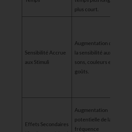
plus court.
réc
Pe
amé
Augmentation de
exp
Sensibilité Accrue
la sensibilité aux
sen
aux Stimuli
sons, couleurs et
co
goûts.
l’é
mus
dég
Augmentation
Au
potentielle de la
av
Effets Secondaires
fréquence
con