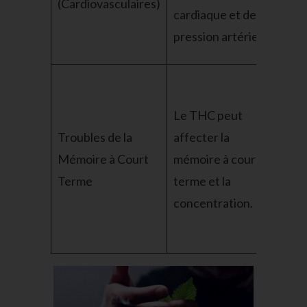
(Cardiovasculaires)
cardiaque et de la
cet
pression artérielle.
sec
Le THC peut
Au
Troubles de la
affecter la
av
Mémoire à Court
mémoire à court
con
Terme
terme et la
cet
concentration.
sec