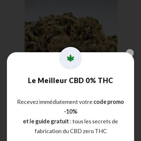
Le Meilleur CBD 0% THC
Fleur CBD Zen : la Fleur CBD Harlequin
Recevez immédiatement votre
code promo
Sans THC est là !
-10%
et le guide gratuit
: tous les secrets de
Noté
17
5.00
sur
fabrication du CBD zero THC
5 basé sur
Choix des options
notations