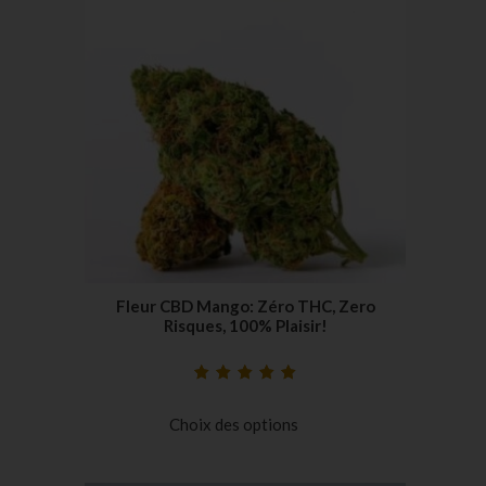
Fleur CBD Mango: Zéro THC, Zero
Risques, 100% Plaisir!
Noté
16
5.00
sur
5 basé sur
Choix des options
notations
client