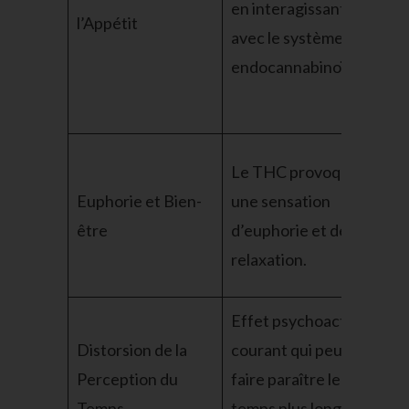
en interagissant
l’Appétit
d’a
avec le système
sub
endocannabinoïde.
tra
méd
Le THC provoque
Amé
Euphorie et Bien-
une sensation
de 
être
d’euphorie et de
sen
relaxation.
bie
Effet psychoactif
Peu
Distorsion de la
courant qui peut
agr
Perception du
faire paraître le
dan
Temps
temps plus long ou
con