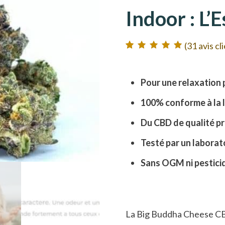
Indoor : L’
(
31
avis cl
Noté
31
5.00
sur
5 basé sur
notations client
Pour une relaxation 
100% conforme à la 
Du CBD de qualité p
Testé par un laborato
Sans OGM ni pesticid
La Big
Buddha Cheese C