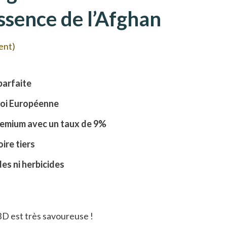
Essence de l’Afghan
ient)
parfaite
loi Européenne
remium avec un taux de 9%
ire tiers
es ni herbicides
BD
est très savoureuse !