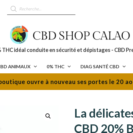
Recherche
de
produits
 THC idéal conduite en sécurité et dépistages - CBD Pr
CBD ANIMAUX
0% THC
DIAG SANTÉ CBD
boutique ouvre à nouveau ses portes le 20 ao
La délicates
CBD 20% B