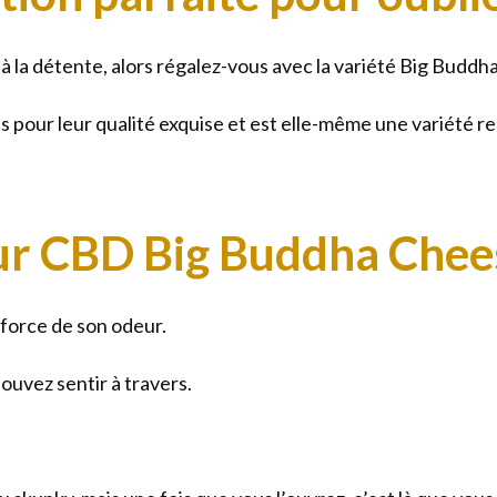
:
Fleur
 à la détente, alors régalez-vous avec la variété Big Buddh
CBD
s pour leur qualité exquise et est elle-même une variété 
20%
Big
Buddh
Chees
leur CBD Big Buddha Che
Indoo
:
 force de son odeur.
L’Esse
de
ouvez sentir à travers.
l’Afgh