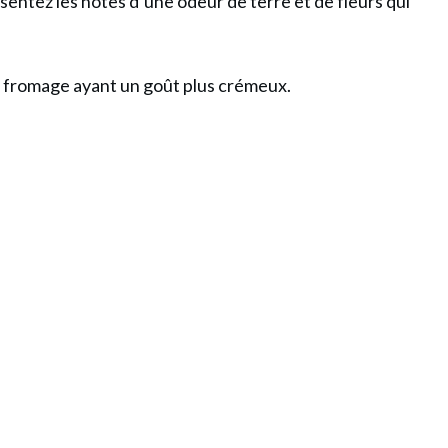
 sentez les notes d’une odeur de terre et de fleurs qui
de fromage ayant un goût plus crémeux.