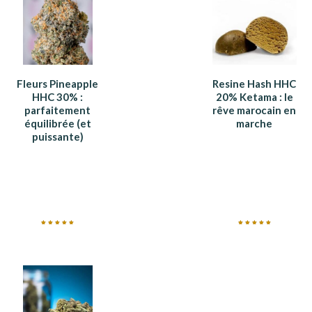
Fleurs Pineapple
Resine Hash HHC
HHC 30% :
20% Ketama : le
parfaitement
rêve marocain en
équilibrée (et
marche
puissante)
Note
Note
5.00
5.00
sur 5
sur 5