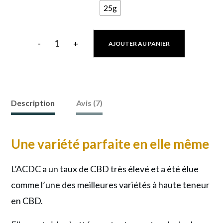
25g
-
+
AJOUTER AU PANIER
quantité
de
Fleur
CBD
Description
Avis (7)
ACDC
:
Une variété parfaite en elle même
Intensité
Rock,
L’ACDC a un taux de CBD très élevé et a été élue
Qualité
comme l’une des meilleures variétés à haute teneur
Pure!
en CBD.