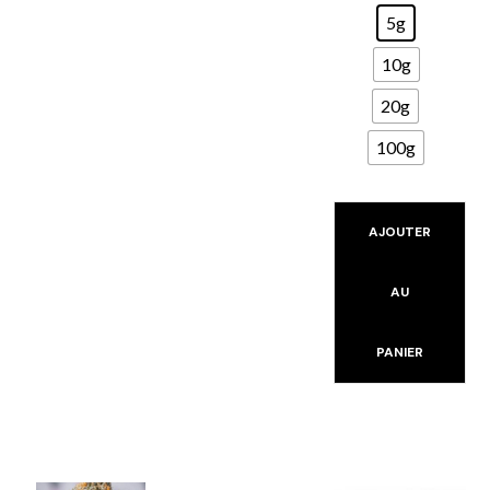
5g
10g
20g
100g
AJOUTER
AU
PANIER