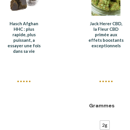
Hasch Afghan
Jack Herer CBD,
HHC : plus
la Fleur CBD
rapide, plus
primée aux
puissant, a
effets boostants
essayer une fois
exceptionnels
dans sa vie
Note
Note
5.00
5.00
sur 5
sur 5
Grammes
2g