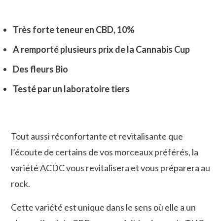
Noté
7
5.00
sur
5 basé sur
notations client
Très forte teneur en CBD, 10%
A remporté plusieurs prix de la Cannabis Cup
Des fleurs Bio
Testé par un laboratoire tiers
Tout aussi réconfortante et revitalisante que
l’écoute de certains de vos morceaux préférés, la
variété ACDC vous revitalisera et vous préparera au
rock.
Cette variété est unique dans le sens où elle a un