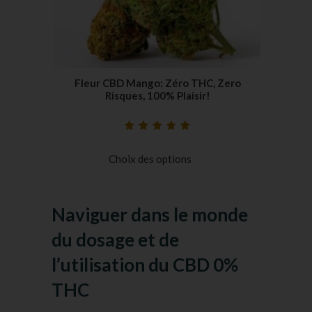
Fleur CBD Mango: Zéro THC, Zero
Risques, 100% Plaisir!
Noté
16
5.00
sur
5 basé sur
Choix des options
notations
client
Naviguer dans le monde
du dosage et de
l’utilisation du CBD 0%
THC