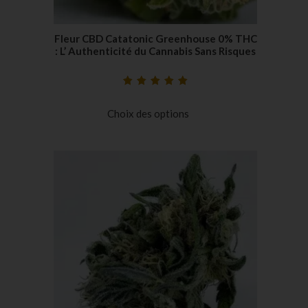
Fleur CBD Catatonic Greenhouse 0% THC
: L’ Authenticité du Cannabis Sans Risques
Noté
20
5.00
sur
5 basé sur
Choix des options
notations
client