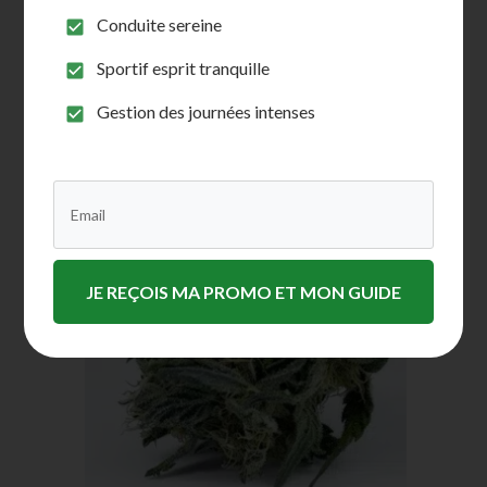
Résine CBD Pur Sans THC – Test Salivaire
Conduite sereine
Compatible, 100% Naturel
Sportif esprit tranquille
Noté
19
4.89
sur
Gestion des journées intenses
5 basé sur
Choix des options
notations
client
JE REÇOIS MA PROMO ET MON GUIDE