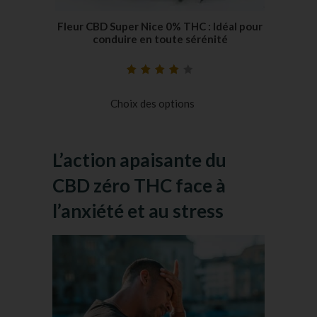
Fleur CBD Super Nice 0% THC : Idéal pour
conduire en toute sérénité
Noté
19
4.26
sur 5 basé
Choix des options
sur
notations
client
L’action apaisante du
CBD zéro THC
face à
l’anxiété et au stress