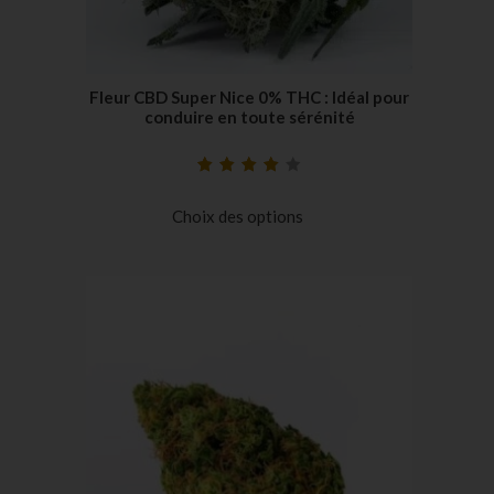
Fleur CBD Super Nice 0% THC : Idéal pour
conduire en toute sérénité
Noté
19
4.26
sur 5 basé
Choix des options
sur
notations
client