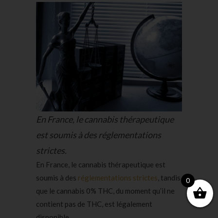
En France, le cannabis thérapeutique
est soumis à des réglementations
strictes.
En France, le cannabis thérapeutique est
soumis à des
réglementations strictes
, tandis
0
que le cannabis 0% THC, du moment qu’il ne
contient pas de THC, est légalement
disponible.