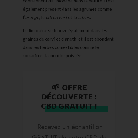
contiennent du limonène dans la nature. Il est
également présent dans les agrumes comme
l’
orange
, le
citron vert
et le
citron
.
Le limonène se trouve également dans les
graines de carvi et d’aneth, et il est abondant
dans les herbes comestibles comme le
romarin et la menthe poivrée.
🌱 OFFRE
DÉCOUVERTE :
CBD GRATUIT !
Recevez un échantillon
GRATUIT de notre CBD de