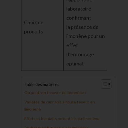
laboratoire
confirmant
Choix de
la présence de
produits
limonène pour un
effet
d’entourage
optimal.
Table des matières
Où peut-on trouver du limonène ?
Variétés de cannabis à haute teneur en
limonène
Effets et bienfaits potentiels du limonène
Recherches futures sur le limonène