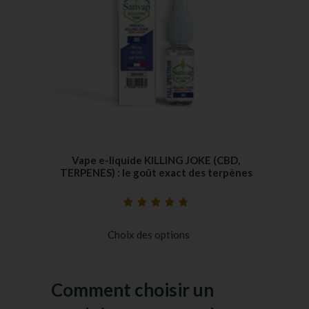
Vape e-liquide KILLING JOKE (CBD,
TERPENES) : le goût exact des terpènes
Noté
28
4.86
sur
5 basé sur
Choix des options
notations
client
Comment choisir un