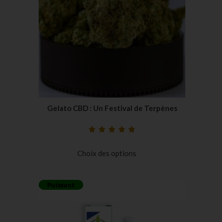
Gelato CBD : Un Festival de Terpènes
Noté
29
4.90
sur
5 basé sur
Choix des options
notations
client
Puissant