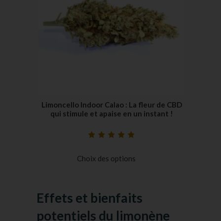
Limoncello Indoor Calao : La fleur de CBD
qui stimule et apaise en un instant !
Noté
24
4.96
sur
5 basé sur
Choix des options
notations
client
Effets et bienfaits
potentiels du limonène