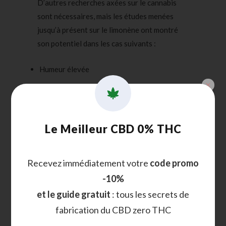
D’autres recherches axées sur le cannabis
sont nécessaires, mais les études menées
jusqu’à présent sur le limonène ont montré
son potentiel dans les cas suivants :
Humeur élevée
Soulagement du stress
Propriétés antifongiques
Propriétés antibactériennes
Le Meilleur CBD 0% THC
Peut aider à soulager les brûlures d’
estomac
et le reflux gastrique
Recevez immédiatement votre
code promo
Améliore l’absorption d’autres terpènes et
-10%
produits chimiques par la peau, les
et le guide gratuit
: tous les secrets de
muqueuses et le tube digestif
fabrication du CBD zero THC
Il existe également des preuves