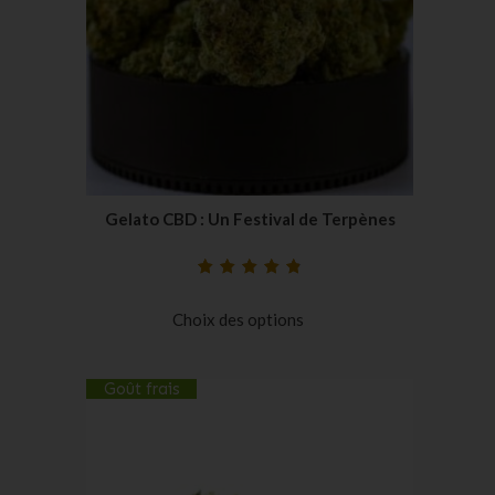
Gelato CBD : Un Festival de Terpènes
Noté
29
4.90
sur
5 basé sur
Choix des options
notations
client
Goût frais