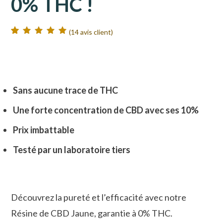
0% THC !
(
14
avis client)
Noté
14
5.00
sur
5 basé sur
notations client
Sans aucune trace de THC
Une forte concentration de CBD avec ses 10%
Prix imbattable
Testé par un laboratoire tiers
Découvrez la pureté et l’efficacité avec notre
Résine de CBD Jaune, garantie à 0% THC.