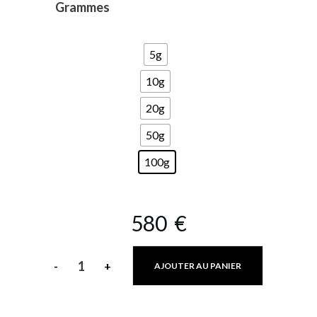
Grammes
5g
10g
20g
50g
100g
580
€
-
+
AJOUTER AU PANIER
quantité
de