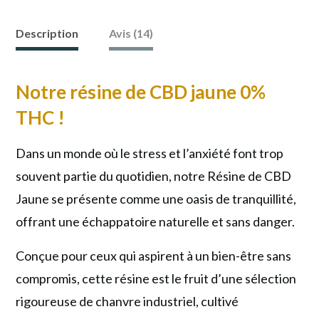
Découvrez
la
Description
Avis (14)
puissance
cachée
Notre résine de CBD jaune 0%
de
THC !
la
résine
Dans un monde où le stress et l’anxiété font trop
de
souvent partie du quotidien, notre Résine de CBD
CBD
Jaune se présente comme une oasis de tranquillité,
Jaune
offrant une échappatoire naturelle et sans danger.
0%
THC
Conçue pour ceux qui aspirent à un bien-être sans
!
compromis, cette résine est le fruit d’une sélection
rigoureuse de chanvre industriel, cultivé