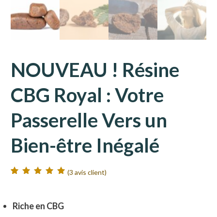
NOUVEAU ! Résine
CBG Royal : Votre
Passerelle Vers un
Bien-être Inégalé
(
3
avis client)
Noté
3
5.00
sur
5 basé sur
notations client
Riche en CBG