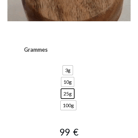
Grammes
3g
10g
25g
100g
99
€