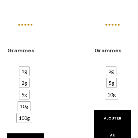
Note
Note
4.89
5.00
sur 5
sur 5
Grammes
Grammes
1g
3g
2g
5g
5g
10g
10g
100g
AJOUTER
AU