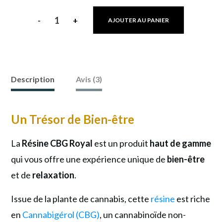
-
+
AJOUTER AU PANIER
quantité
de
NOUVEAU
!
Description
Avis (3)
Résine
CBG
Un Trésor de Bien-être
Royal
:
La
Résine CBG Royal
est un produit
haut de gamme
Votre
qui vous offre une expérience unique de
bien-être
Passerelle
et de
relaxation
.
Vers
Issue de la plante de cannabis, cette
résine
est riche
un
en
Cannabigérol (CBG)
, un cannabinoïde non-
Bien-