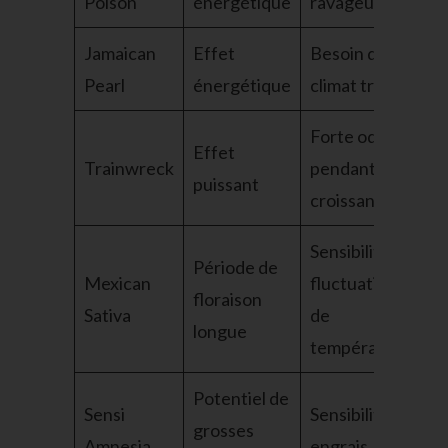
Poison
énergétique
ravageurs
Jamaican
Effet
Besoin de
Pearl
énergétique
climat tropical
Forte odeur
Effet
Trainwreck
pendant la
puissant
croissance
Sensibilité aux
Période de
Mexican
fluctuations
floraison
Sativa
de
longue
température
Potentiel de
Sensi
Sensibilité aux
grosses
Amnesia
engrais