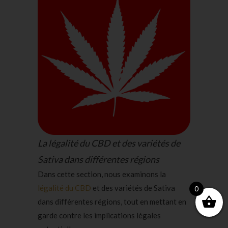
La légalité du CBD et des variétés de
Sativa dans différentes régions
Dans cette section, nous examinons la
légalité du CBD
et des variétés de Sativa
0
dans différentes régions, tout en mettant en
garde contre les implications légales