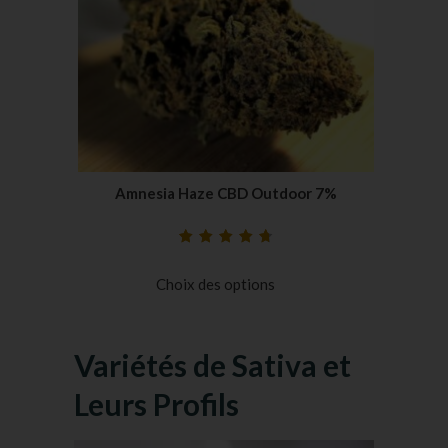
Amnesia Haze CBD Outdoor 7%
Noté
33
4.79
sur
5 basé sur
Choix des options
notations
client
Variétés de Sativa et
Leurs Profils