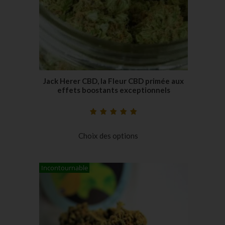
Jack Herer CBD, la Fleur CBD primée aux
effets boostants exceptionnels
Noté
24
5.00
sur
5 basé sur
Choix des options
notations
client
Incontournable