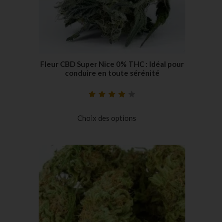
Fleur CBD Super Nice 0% THC : Idéal pour
conduire en toute sérénité
Noté
19
4.26
sur 5 basé
Choix des options
sur
notations
client