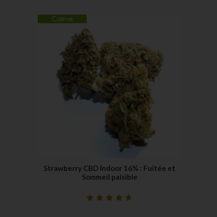
Calme
Strawberry CBD Indoor 16% : Fuitée et
Sommeil paisible
Noté
32
4.75
sur
5 basé sur