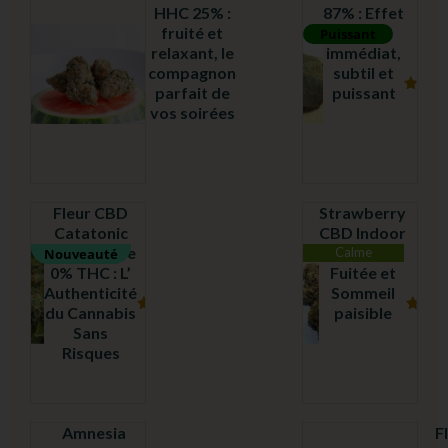
HHC 25% :
87% : Effet
fruité et
Garanti
Puissant
relaxant, le
immédiat,
compagnon
subtil et
parfait de
puissant
Note
Note
vos soirées
5.00
4.71
sur
sur
5
5
Fleur CBD
Strawberry
Catatonic
CBD Indoor
Greenhouse
16% :
Calme
Nouveauté
0% THC : L’
Fuitée et
Authenticité
Sommeil
du Cannabis
paisible
Note
Note
Sans
5.00
4.75
sur
sur
Risques
5
5
Amnesia
F