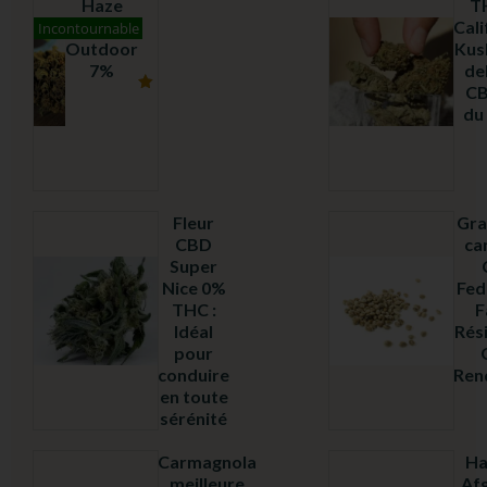
Haze
T
CBD
Cali
Incontournable
Outdoor
Kush
7%
de
CB
Note
du
4.79
sur
5
Fleur
Gra
CBD
ca
Super
Nice 0%
Fed
THC :
F
Idéal
Rés
Note
pour
4.26
sur
conduire
Ren
5
en toute
sérénité
Carmagnola
Ha
meilleure
Af