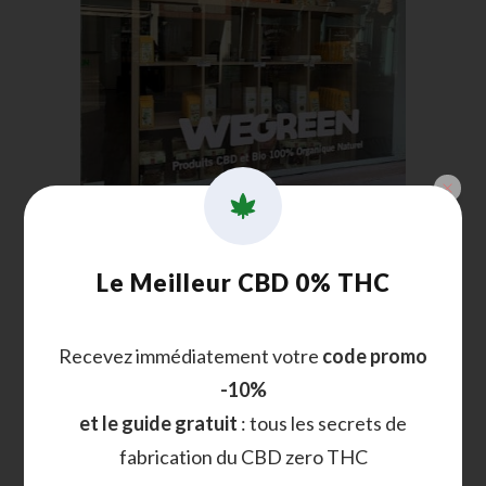
We Green est spécialisé dans la vente de
produits de bien-être proposant
produits
CBD
, bio et décoration d’artisanat marocain.
Le Meilleur CBD 0% THC
7- Smok&Co
Recevez immédiatement votre
code promo
-10%
et le guide gratuit
: tous les secrets de
fabrication du CBD zero THC