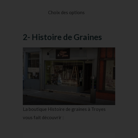
Noté
23
5.00
sur
5 basé sur
Choix des options
notations
client
2- Histoire de Graines
La boutique Histoire de graines à Troyes
vous fait découvrir :