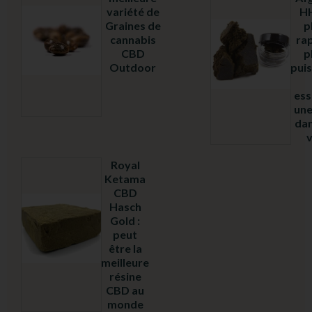
variété de
HH
Graines de
p
cannabis
rap
CBD
p
Note
Outdoor
puis
5.00
sur
5
ess
une
dan
v
Royal
Ketama
CBD
Hasch
Gold :
peut
être la
Note
4.97
meilleure
sur
résine
5
CBD au
monde