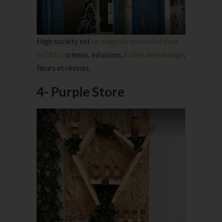
High society est
un magasin spécialisé dans
le CBD
: crèmes, infusions,
huiles de massage
,
fleurs et résines.
4- Purple Store