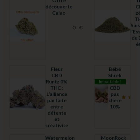
Offre
T
découverte
C
Calao
z
TH
Sais
0
€
l’Es
Note
du 
5.00
sur
ê
5
Fleur
Bébé
CBD
Shrek
Runtz 0%
fleur
Imbattable !
THC :
CBD
L’alliance
pas
parfaite
chère
Note
Note
entre
10%
4.69
4.97
sur
sur
détente
5
5
et
créativité
Watermelon
MoonRock