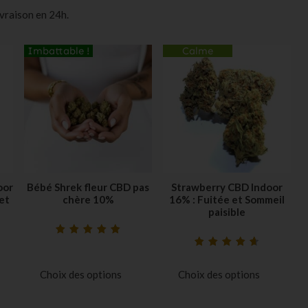
ivraison en 24h.
Calme
Imbattable !
oor
Bébé Shrek fleur CBD pas
Strawberry CBD Indoor
et
chère 10%
16% : Fuitée et Sommeil
paisible
Noté
31
4.97
sur
Noté
32
4.75
sur
5 basé sur
5 basé sur
notations
Choix des options
Choix des options
notations
client
client