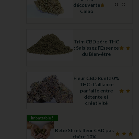
0
€
découverte
Calao
Note
5.00
sur
5
Trim CBD zéro THC
: Saisissez l’Essence
du Bien-être
Note
5.00
sur 5
Fleur CBD Runtz 0%
THC : L’alliance
parfaite entre
détente et
Note
4.69
créativité
sur 5
Imbattable !
Bébé Shrek fleur CBD pas
chère 10%