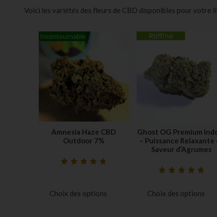
Voici les variétés des fleurs de CBD disponibles pour votre l
Raffiné
Incontournable
Amnesia Haze CBD
Ghost OG Premium Ind
Outdoor 7%
– Puissance Relaxante 
Saveur d’Agrumes
Noté
33
4.79
sur
Noté
46
4.85
sur
5 basé sur
5 basé sur
notations
Choix des options
Choix des options
notations
client
client