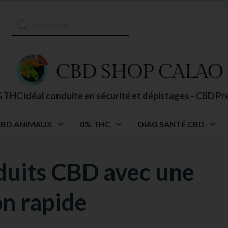
Recherche
de
produits
 THC idéal conduite en sécurité et dépistages - CBD Pr
CBD ANIMAUX
0% THC
DIAG SANTÉ CBD
oduits CBD avec une
on rapide