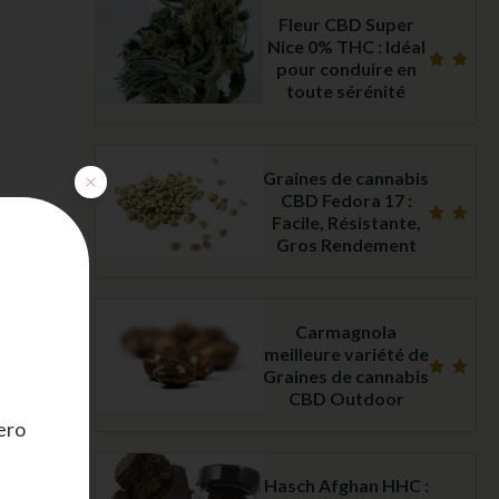
Fleur CBD Super
Nice 0% THC : Idéal
pour conduire en
Note
toute sérénité
4.26
sur
5
Graines de cannabis
CBD Fedora 17 :
Facile, Résistante,
Note
Gros Rendement
5.00
sur 5
Carmagnola
meilleure variété de
Graines de cannabis
Note
CBD Outdoor
5.00
sur 5
ero
Hasch Afghan HHC :