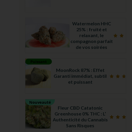
Note
4.97
sur 5
Watermelon HHC
25% : fruité et
relaxant, le
compagnon parfait
Note
5.00
de vos soirées
sur 5
Puissant
MoonRock 87% : Effet
Garanti immédiat, subtil
et puissant
Note
4.71
sur 5
Nouveauté
Fleur CBD Catatonic
Greenhouse 0% THC : L’
Authenticité du Cannabis
Note
Sans Risques
5.00
sur 5