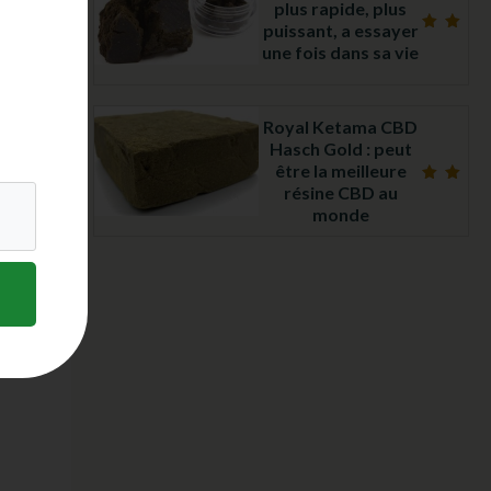
plus rapide, plus
puissant, a essayer
Note
une fois dans sa vie
5.00
sur 5
Royal Ketama CBD
Hasch Gold : peut
être la meilleure
résine CBD au
Note
4.97
monde
sur 5