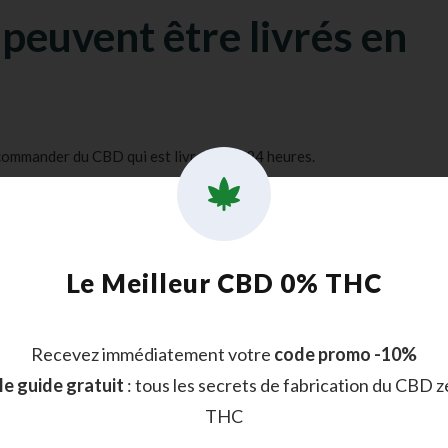
peuvent être livrés en
ommander du CBD qui est livrable en 24 heures.
les plus recherchées, mais il y a aussi :
Le Meilleur CBD 0% THC
DÉCOUVERTE :
Recevez immédiatement votre
code promo -10%
RATUIT !
 le guide gratuit
: tous les secrets de fabrication du CBD z
THC