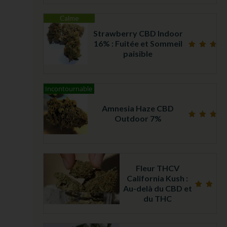
Calme
Strawberry CBD Indoor
16% : Fuitée et Sommeil
paisible
Note
4.75
sur 5
Incontournable
Amnesia Haze CBD
Outdoor 7%
Note
4.79
sur 5
Fleur THCV
California Kush :
Au-delà du CBD et
Note
du THC
5.00
sur 5