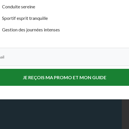
Conduite sereine
llon GRATUIT de notre
ité supérieure.
Sportif esprit tranquille
limitée !
Gestion des journées intenses
us maintenant :
JE REÇOIS MA PROMO ET MON GUIDE