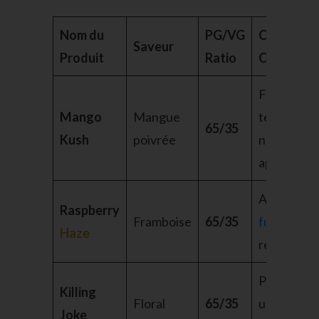
Nom du
PG/VG
Caractéri
Saveur
Produit
Ratio
Clés
Fruité,
Mango
Mangue
terpènes
65/35
Kush
poivrée
naturels,
apaisant
Arôme subt
Raspberry
Framboise
65/35
full spect
Haze
relaxant
Profil aro
Killing
Floral
65/35
unique,
Joke