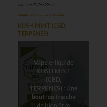
Équilibre PG/VG 65/35
Cliquez ici pour voir le produit.
KUSH MINT (CBD,
TERPENES)
Vape e-liquide
KUSH MINT
(CBD,
TERPENES) : Une
bouffée fraîche
de bien être