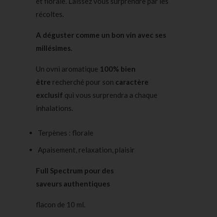
et florale. Laissez vous surprendre par les
récoltes.
A déguster comme un bon vin avec ses
millésimes.
Un ovni aromatique
100% bien
être
recherché pour son
caractère
exclusif
qui vous surprendra a chaque
inhalations.
Terpènes : florale
Apaisement, relaxation, plaisir
Full Spectrum pour des
saveurs
authentiques
flacon de 10 ml.