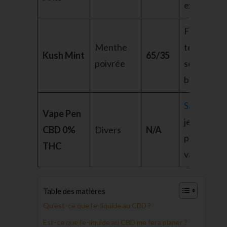
expérience
Fraîcheur,
Menthe
terpènes,
Kush Mint
65/35
poivrée
sensation 
bien-être
Sans THC
,
Vape Pen
jetable,
CBD 0%
Divers
N/A
profil d’a
THC
varié
Table des matières
Qu’est-ce que l’e-liquide au CBD ?
Est-ce que l’e-liquide au CBD me fera planer ?