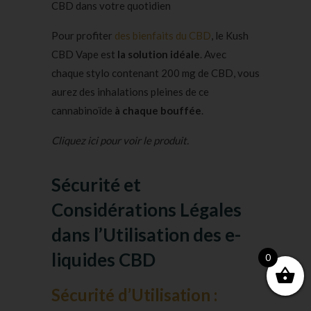
CBD dans votre quotidien
Pour profiter
des bienfaits du CBD
, le Kush
CBD Vape est
la solution idéale
. Avec
chaque stylo contenant 200 mg de CBD, vous
aurez des inhalations pleines de ce
cannabinoïde
à chaque bouffée
.
Cliquez ici pour voir le produit.
Sécurité et
Considérations Légales
dans l’Utilisation des e-
liquides CBD
0
Sécurité d’Utilisation :