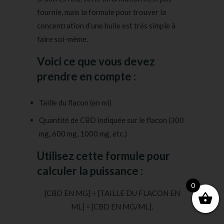
fournie, mais la formule pour trouver la
concentration d’une huile est très simple à
faire soi-même.
Voici ce que vous devez
prendre en compte :
Taille du flacon (en ml)
Quantité de CBD indiquée sur le flacon (300
mg, 600 mg, 1000 mg, etc.)
Utilisez cette formule pour
calculer la puissance :
0
[CBD EN MG] ÷ [TAILLE DU FLACON EN
ML] = [CBD EN MG/ML].