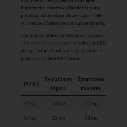
Et une personne qui cherche à
soulager
légèrement le stress ou l’anxiété n’aura
pas besoin d’une dose élevée
comme celle
qui cherche à traiter une douleur persistante.
Vous pouvez utiliser ce tableau de dosage du
CBD pour visualiser comment
la dose de CBD
change en fonction de votre poids corporel
et de la force des effets désirés.
Symptômes
Symptômes
Sympt
POIDS
légers
modérés
grav
45 kg
10 mg
30 mg
60 
57 kg
13 mg
38 mg
75 