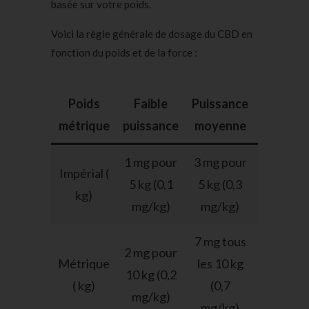
basée sur votre poids.
Voici la règle générale de dosage du CBD en
fonction du poids et de la force :
Poids
Faible
Puissance
Puissan
métrique
puissance
moyenne
élevée
1 mg pour
3 mg pour
6 mg po
Impérial (
5 kg (0,1
5 kg (0,3
5 kg (0,
kg)
mg/kg)
mg/kg)
mg/kg)
7 mg tous
13 mg
2 mg pour
Métrique
les 10 kg
tous le
10 kg (0,2
( kg)
(0,7
10 kg (1
mg/kg)
mg/kg)
mg/kg)