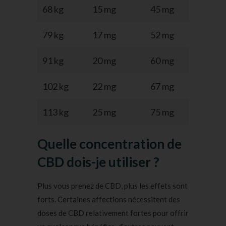
68 kg
15 mg
45 mg
90 
79 kg
17 mg
52 mg
105 
91 kg
20 mg
60 mg
120 
102 kg
22 mg
67 mg
135 
113 kg
25 mg
75 mg
150 
Quelle concentration de
CBD dois-je utiliser ?
Plus vous prenez de CBD, plus les effets sont
forts. Certaines affections nécessitent des
doses de CBD relativement fortes pour offrir