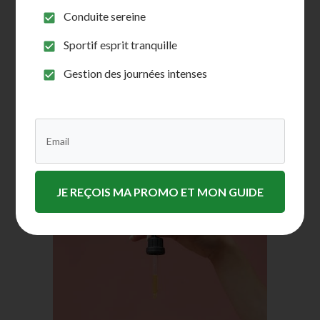
pendant quelques semaines
avant de
Conduite sereine
passer à une dose plus importante, une fois
que vous aurez compris comment
le CBD
Sportif esprit tranquille
affecte votre corps individuellement.
Gestion des journées intenses
Calculer la dose de CBD
en fonction de votre
poids:
JE REÇOIS MA PROMO ET MON GUIDE