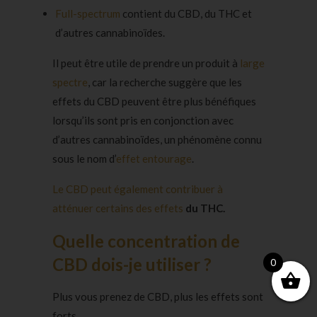
Full-spectrum
contient du CBD, du THC et
d’autres cannabinoïdes.
Il peut être utile de prendre un produit à
large
spectre
, car la recherche suggère que les
effets du CBD peuvent être plus bénéfiques
lorsqu’ils sont pris en conjonction avec
d’autres cannabinoïdes, un phénomène connu
sous le nom d’
effet entourage
.
Le CBD peut également contribuer à
atténuer certains des effets
du THC.
Quelle concentration de
CBD dois-je utiliser ?
0
Plus vous prenez de CBD, plus les effets sont
forts.