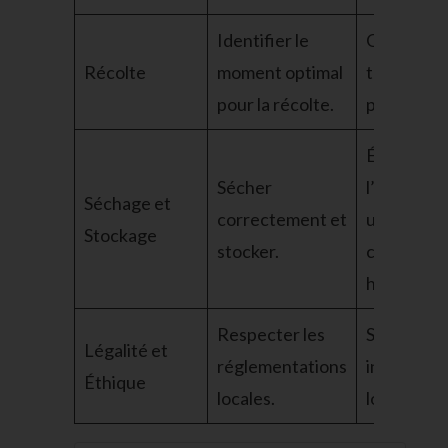
Identifier le
Observer 
Récolte
moment optimal
trichomes
pour la récolte.
pistils.
Éviter
Sécher
l’humidité,
Séchage et
correctement et
utiliser de
Stockage
stocker.
contenant
hermétiqu
Respecter les
Se tenir
Légalité et
réglementations
informé d
Éthique
locales.
lois en vig