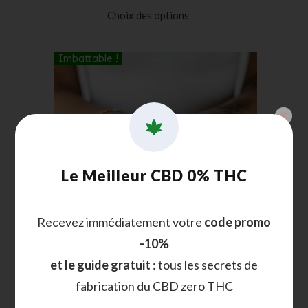
5 basé sur
Choix des options
notations
client
Imbattable !
Le Meilleur CBD 0% THC
Recevez immédiatement votre
code promo
-10%
et le guide gratuit
: tous les secrets de
Bébé Shrek fleur CBD pas chère 10%
fabrication du CBD zero THC