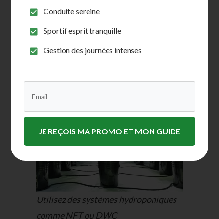
Noté
31
4.97
sur
Conduite sereine
5 basé sur
Choix des options
notations
Sportif esprit tranquille
client
Gestion des journées intenses
Choisir le bon matériel
pour la culture
hydroponique de CBD
JE REÇOIS MA PROMO ET MON GUIDE
Utilisez des systèmes hydroponiques
comme NFT ou DWC