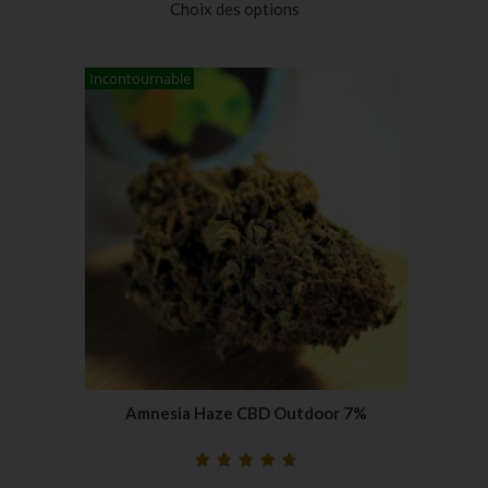
Choix des options
sur
notations
client
Incontournable
Amnesia Haze CBD Outdoor 7%
Noté
33
4.79
sur