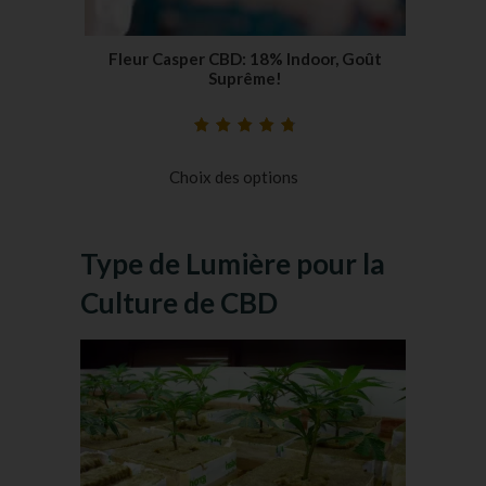
Fleur Casper CBD: 18% Indoor, Goût
Suprême!
Noté
23
4.87
sur
5 basé sur
Choix des options
notations
client
Type de Lumière pour la
Culture de CBD