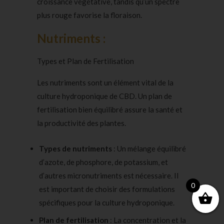
croissance végétative, tandis qu’un spectre
plus rouge favorise la floraison.
Nutriments :
Types et Plan de Fertilisation
Les nutriments sont un élément vital de la
culture hydroponique de CBD. Un plan de
fertilisation bien équilibré assure la santé et
la productivité des plantes.
Types de nutriments
: Un mélange équilibré
d’azote, de phosphore, de potassium, et
d’autres micronutriments est nécessaire. Il
0
est important de choisir des formulations
spécifiques pour la culture
hydroponique
.
Plan de fertilisation
: La concentration et la