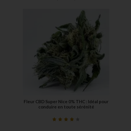
Fleur CBD Super Nice 0% THC : Idéal pour
conduire en toute sérénité
Noté
19
4.26
sur 5 basé