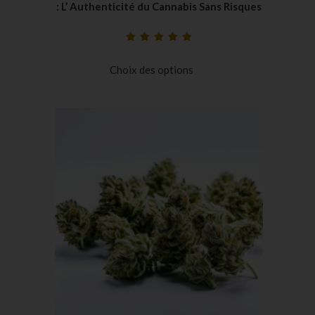
: L’ Authenticité du Cannabis Sans Risques
Noté
20
5.00
sur
5 basé sur
Choix des options
notations
client