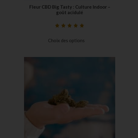
Fleur CBD Big Tasty : Culture Indoor –
goût acidulé
Noté
18
5.00
sur
5 basé sur
Choix des options
notations
client