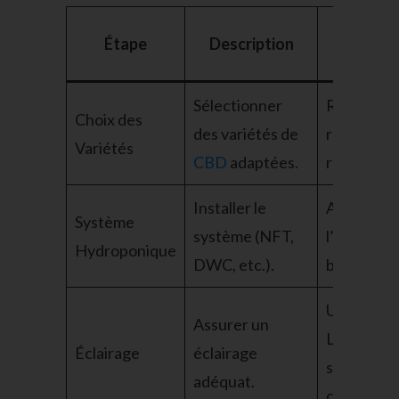
Consei
Étape
Description
Importa
Sélectionner
Recherch
Choix des
des variétés de
robustess
Variétés
CBD
adaptées.
rendemen
Installer le
Adapter s
Système
système (NFT,
l’espace et
Hydroponique
DWC, etc.).
budget.
Utiliser de
Assurer un
LED ou
Éclairage
éclairage
spectre
adéquat.
complet.