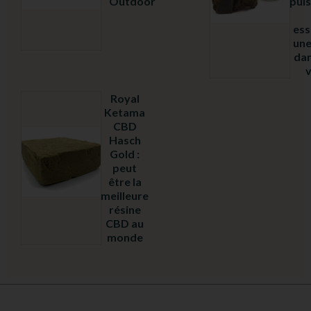
Outdoor
puis
5.00
sur
5
ess
une
dan
v
Royal
Ketama
CBD
Hasch
Gold :
peut
être la
Note
4.97
meilleure
sur
résine
5
CBD au
monde