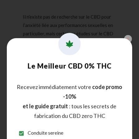
Il n’existe pas de recherche sur le CBD pour
l’anxiété liée aux performances sexuelles en
particulier, mais certaines études sur le CBD
pour l’anxiété ont été optimistes.
Voici un aperçu des résultats :
Le Meilleur CBD 0% THC
Une étude réalisée en 2020
a montré
que le
CBD donnait des résultats prometteurs en
Recevez immédiatement votre
code promo
tant que
traitement alternatif des troubles
-10%
anxieux
.
et le guide gratuit
: tous les secrets de
Les chercheurs ont identifié
certaines
fabrication du CBD zero THC
preuves
à l’appui des bienfaits anti-anxiété
du CBD. Cela pourrait être dû à la manière
Conduite sereine
dont le cannabinoïde affecte les zones