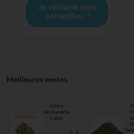
Je réclame mon
échantillon !
Meilleures ventes
Offre
T
découverte
C
Calao
z
TH
Sais
0
€