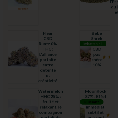
l’Es
Note
du 
5.00
sur
ê
5
Fleur
Bébé
CBD
Shrek
Runtz 0%
fleur
Imbattable !
THC :
CBD
L’alliance
pas
parfaite
chère
Note
Note
entre
10%
4.69
4.97
sur
sur
détente
5
5
et
créativité
Watermelon
MoonRock
HHC 25% :
87% : Effet
fruité et
Garanti
Puissant
relaxant, le
immédiat,
compagnon
subtil et
parfait de
puissant