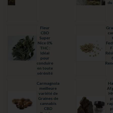
du
4.79
sur
5
Fleur
Gra
CBD
ca
Super
Nice 0%
Fed
THC :
F
Idéal
Rés
Note
pour
4.26
sur
conduire
Ren
5
en toute
sérénité
Carmagnola
Ha
meilleure
Af
variété de
HH
Graines de
p
cannabis
rap
CBD
p
Note