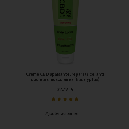
Crème CBD apaisante, réparatrice, anti
douleurs musculaires (Eucalyptus)
39,78
€
Noté
39
5.00
sur
5 basé sur
Ajouter au panier
notations
client