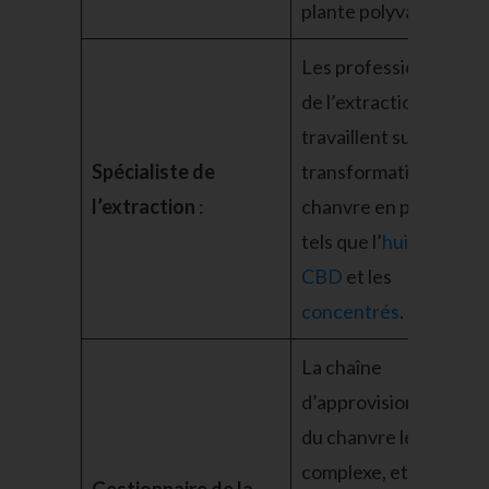
plante polyvalente.
Les professionnels
de l’extraction
travaillent sur la
Spécialiste de
transformation du
l’extraction
:
chanvre en produits
tels que l’
huile de
CBD
et les
concentrés
.
La chaîne
d’approvisionnement
du chanvre légal est
complexe, et les