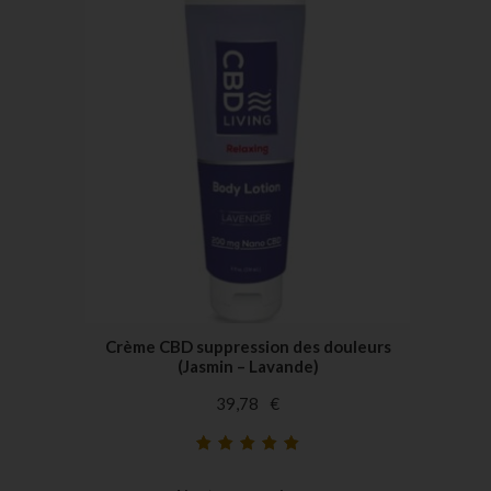
Crème CBD suppression des douleurs
(Jasmin – Lavande)
39,78
€
Noté
43
5.00
sur
5 basé sur