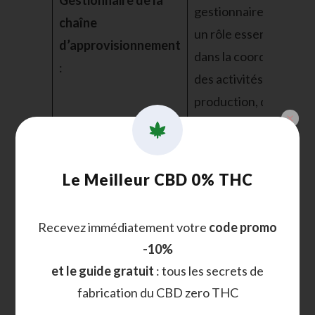
Gestionnaire de la
gestionnaires jouent
chaîne
un rôle essentiel
d’approvisionnement
dans la coordination
:
des activités de
production, de
transformation et de
distribution.
Le Meilleur CBD 0% THC
En raison de la
réglementation en
Recevez immédiatement votre
code promo
constante évolution,
-10%
les consultants en
Consultant en
et le guide gratuit
: tous les secrets de
conformité aident les
conformité
:
fabrication du CBD zero THC
entreprises à