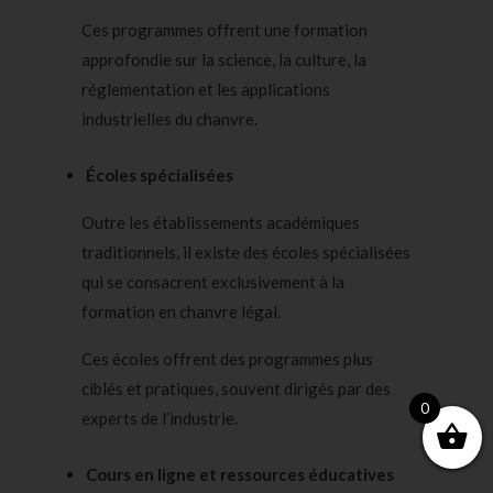
Ces programmes offrent une formation
approfondie sur la science, la culture, la
réglementation et les applications
industrielles du chanvre.
Écoles spécialisées
Outre les établissements académiques
traditionnels, il existe des écoles spécialisées
qui se consacrent exclusivement à la
formation en chanvre légal.
Ces écoles offrent des programmes plus
ciblés et pratiques, souvent dirigés par des
0
experts de l’industrie.
Cours en ligne et ressources éducatives