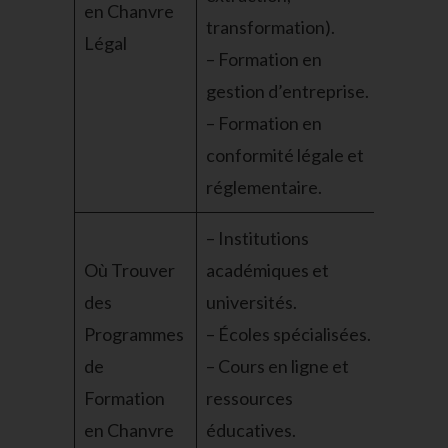
en Chanvre
transformation).
Légal
– Formation en
gestion d’entreprise.
– Formation en
conformité légale et
réglementaire.
– Institutions
Où Trouver
académiques et
des
universités.
Programmes
– Écoles spécialisées.
de
– Cours en ligne et
Formation
ressources
en Chanvre
éducatives.