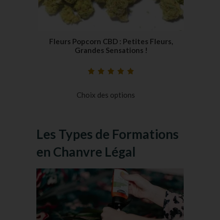
Fleurs Popcorn CBD : Petites Fleurs,
Grandes Sensations !
Noté
17
5.00
sur
5 basé sur
Choix des options
notations
client
Les Types de Formations
en Chanvre Légal