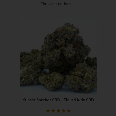
5 basé sur
Choix des options
notations
client
Sunset Sherbet CBD – Fleur 9% de CBD
Noté
37
4.92
sur