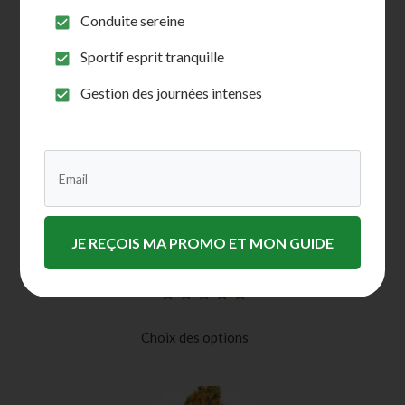
Conduite sereine
Sportif esprit tranquille
Gestion des journées intenses
Jack Herer CBD, la Fleur CBD primée aux
JE REÇOIS MA PROMO ET MON GUIDE
effets boostants exceptionnels
Noté
24
5.00
sur
5 basé sur
Choix des options
notations
client