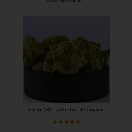
Choix des options
notations
client
Gelato CBD : Un Festival de Terpènes
Noté
29
4.90
sur