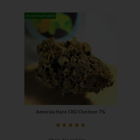
client
Incontournable
Amnesia Haze CBD Outdoor 7%
Noté
33
4.79
sur
5 basé sur