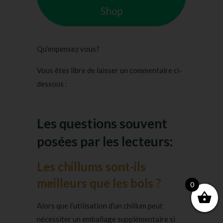
Shop
Qu’enpensez vous?
Vous êtes libre de laisser un commentaire ci-
dessous :
Les questions souvent
posées par les lecteurs:
Les chillums sont-ils
meilleurs que les bols ?
0
Alors que l’utilisation d’un chillum peut
nécessiter un emballage supplémentaire si