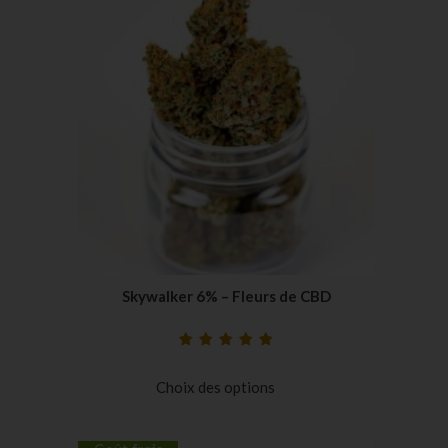
Skywalker 6% – Fleurs de CBD
Noté
24
5.00
sur
5 basé sur
Choix des options
notations
client