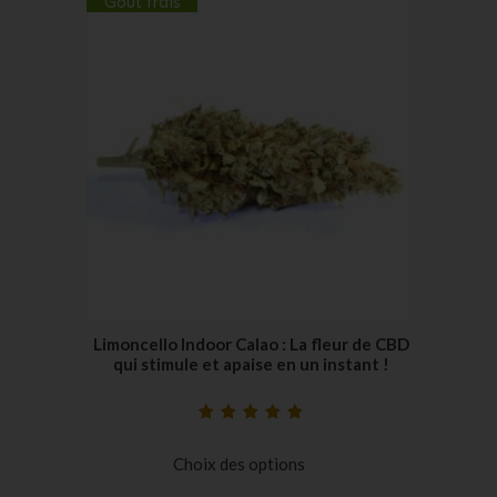
Goût frais
Limoncello Indoor Calao : La fleur de CBD
qui stimule et apaise en un instant !
Noté
24
4.96
sur
5 basé sur
Choix des options
notations