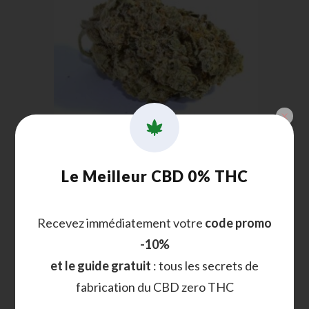
Plaisir et efficacité : Fleur Harlequin
Premium Indoor Calao CBD à l’honneur !
Le Meilleur CBD 0% THC
Noté
48
4.77
sur
Recevez immédiatement votre
code promo
5 basé sur
Choix des options
-10%
notations
client
et le guide gratuit
: tous les secrets de
fabrication du CBD zero THC