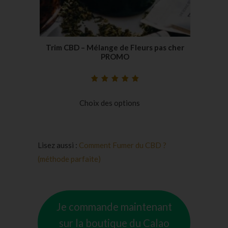
Trim CBD – Mélange de Fleurs pas cher
PROMO
Noté
24
5.00
sur
5 basé sur
Choix des options
notations
client
Lisez aussi :
Comment Fumer du CBD ?
(méthode parfaite)
Je commande maintenant
sur la boutique du Calao