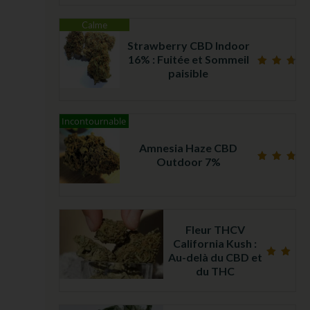
Calme
Strawberry CBD Indoor
16% : Fuitée et Sommeil
paisible
Note
4.75
sur 5
Incontournable
Amnesia Haze CBD
Outdoor 7%
Note
4.79
sur 5
Fleur THCV
California Kush :
Au-delà du CBD et
Note
du THC
5.00
sur 5