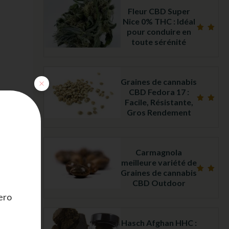
Fleur CBD Super
Nice 0% THC : Idéal
pour conduire en
Note
toute sérénité
4.26
sur
5
Graines de cannabis
CBD Fedora 17 :
Facile, Résistante,
Note
Gros Rendement
5.00
sur 5
Carmagnola
meilleure variété de
Graines de cannabis
Note
CBD Outdoor
5.00
sur 5
ero
Hasch Afghan HHC :