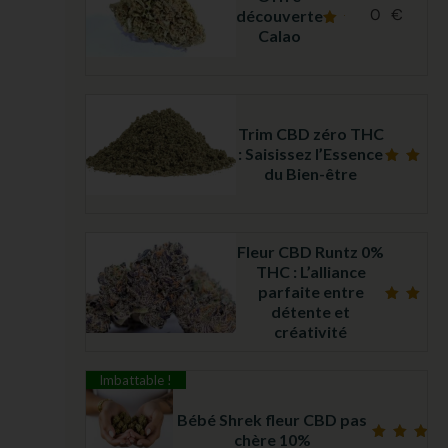
0
€
découverte
Calao
Note
5.00
sur
5
Trim CBD zéro THC
: Saisissez l’Essence
du Bien-être
Note
5.00
sur 5
Fleur CBD Runtz 0%
THC : L’alliance
parfaite entre
détente et
Note
4.69
créativité
sur 5
Imbattable !
Bébé Shrek fleur CBD pas
chère 10%