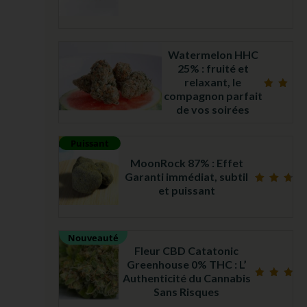
Note
4.97
sur 5
Watermelon HHC
25% : fruité et
relaxant, le
compagnon parfait
Note
5.00
de vos soirées
sur 5
Puissant
MoonRock 87% : Effet
Garanti immédiat, subtil
et puissant
Note
4.71
sur 5
Nouveauté
Fleur CBD Catatonic
Greenhouse 0% THC : L’
Authenticité du Cannabis
Note
Sans Risques
5.00
sur 5