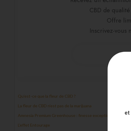
Recevez un échantillo
CBD de qualité
Offre lim
Inscrivez-vous 
Qu’est-ce que la fleur de CBD ?
La fleur de CBD n’est pas de la marijuana
et
Amnesia Premium Greenhouse : finesse exceptionnelle
L’effet Entourage