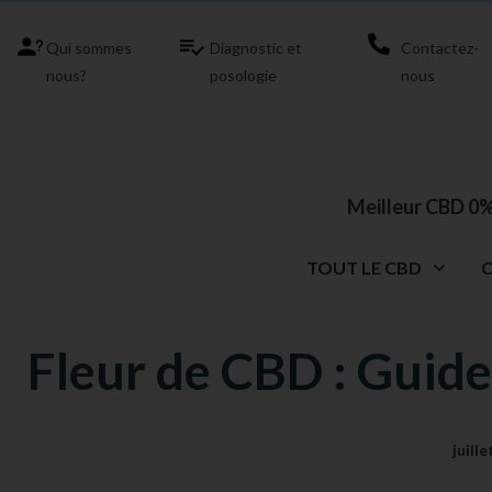
Qui sommes
Diagnostic et
Contactez-
nous?
posologie
nous
Meilleur CBD 0%
TOUT LE CBD
Fleur de CBD : Guid
juill