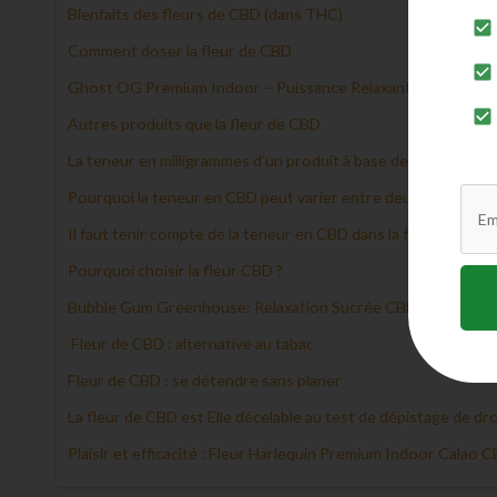
Bienfaits des fleurs de CBD (dans THC)
Comment doser la fleur de CBD
Ghost OG Premium Indoor – Puissance Relaxante et Saveur
Autres produits que la fleur de CBD
La teneur en milligrammes d’un produit à base de chanvre
Pourquoi la teneur en CBD peut varier entre deux fleurs ?
Il faut tenir compte de la teneur en CBD dans la fleur
Pourquoi choisir la fleur CBD ?
Bubble Gum Greenhouse: Relaxation Sucrée CBD!
Fleur de CBD : alternative au tabac
Fleur de CBD : se détendre sans planer
La fleur de CBD est Elle décelable au test de dépistage de dr
Plaisir et efficacité : Fleur Harlequin Premium Indoor Calao C