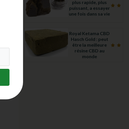
plus rapide, plus
puissant, a essayer
Note
une fois dans sa vie
5.00
sur 5
Royal Ketama CBD
Hasch Gold : peut
être la meilleure
résine CBD au
Note
4.97
monde
sur 5