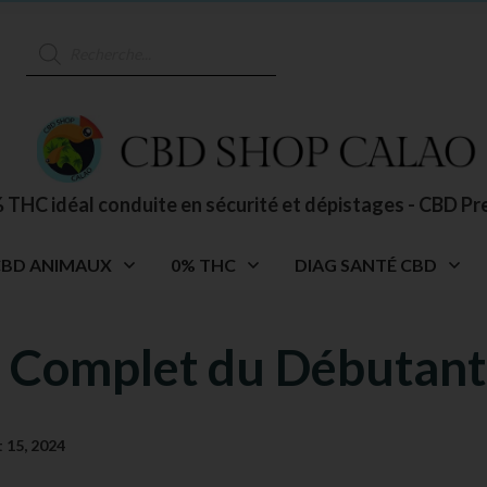
Recherche
de
produits
 THC idéal conduite en sécurité et dépistages - CBD Pr
CBD ANIMAUX
0% THC
DIAG SANTÉ CBD
e Complet du Débutant
et 15, 2024