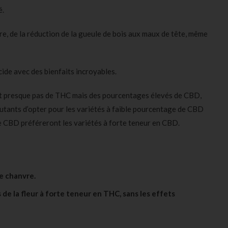
é.
re, de la réduction de la gueule de bois aux maux de tête, même
de avec des bienfaits incroyables.
nt presque pas de THC mais des pourcentages élevés de CBD,
butants d’opter pour les variétés à faible pourcentage de CBD
de CBD préféreront les variétés à forte teneur en CBD.
e chanvre.
de la fleur à forte teneur en THC, sans les effets