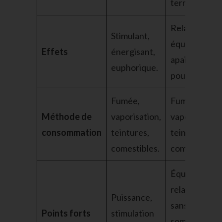
terreuses.
Relaxant,
Stimulant,
équilibré,
Effets
énergisant,
apaisant
euphorique.
pour l’esprit.
Fumée,
Fumée,
Méthode de
vaporisation,
vaporisation,
consommation
teintures,
teintures,
comestibles.
comestibles.
Équilibre,
relaxation
Puissance,
sans
Points forts
stimulation
somnolence,