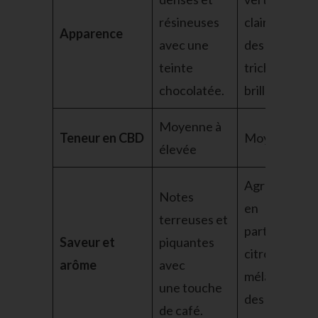
résineuses
claires avec
Apparence
avec une
des
teinte
trichomes
chocolatée.
brillants.
Moyenne à
Teneur en CBD
Moyenne
élevée
Agrumes,
Notes
en
terreuses et
particulier le
Saveur et
piquantes
citron,
arôme
avec
mélangé à
une touche
des notes
de café.