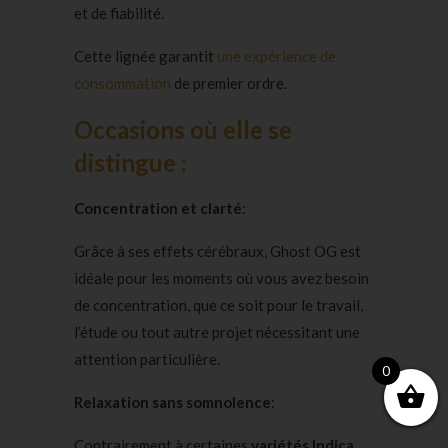
et de fiabilité.
Cette lignée garantit
une expérience de
consommation
de premier ordre.
Occasions où elle se
distingue :
Concentration et clarté
:
Grâce à ses effets cérébraux, Ghost OG est
idéale pour les moments où vous avez besoin
de concentration, que ce soit pour le travail,
l’étude ou tout autre projet nécessitant une
attention particulière.
0
Relaxation sans somnolence
:
Contrairement à certaines
variétés Indica