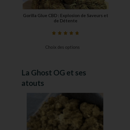
Gorilla Glue CBD : Explosion de Saveurs et
de Détente
Noté
19
4.84
sur
5 basé sur
Choix des options
notations
client
La Ghost OG et ses
atouts