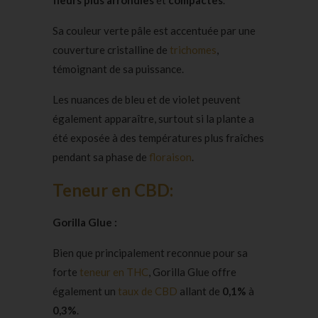
fleurs plus arrondies
et
compactes
.
Sa couleur verte pâle est accentuée par une
couverture cristalline de
trichomes
,
témoignant de sa puissance.
Les nuances de bleu et de violet peuvent
également apparaître, surtout si la plante a
été exposée à des températures plus fraîches
pendant sa phase de
floraison
.
Teneur en CBD:
Gorilla Glue :
Bien que principalement reconnue pour sa
forte
teneur en THC
, Gorilla Glue offre
également un
taux de CBD
allant de
0,1%
à
0,3%
.