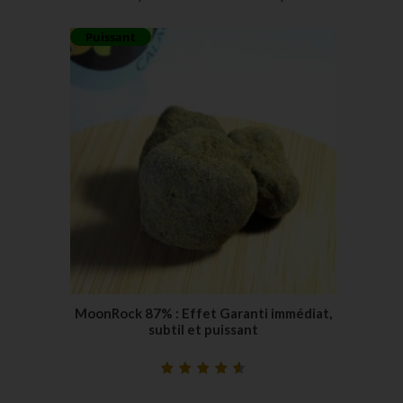
Puissant
MoonRock 87% : Effet Garanti immédiat,
subtil et puissant
Noté
14
4.71
sur
5 basé sur