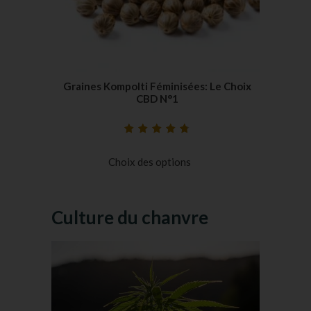
Graines Kompolti Féminisées: Le Choix
CBD N°1
Noté
21
4.86
sur
5 basé sur
Choix des options
notations
client
Culture du chanvre