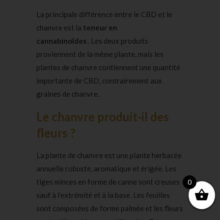
La principale différence entre le CBD et le
chanvre est la
teneur en
cannabinoïdes
. Les deux produits
proviennent de la même plante, mais les
plantes de chanvre contiennent une quantité
importante de CBD, contrairement aux
graines de chanvre.
Le chanvre produit-il des
fleurs ?
La plante de chanvre est une plante herbacée
annuelle robuste, aromatique et érigée. Les
tiges minces en forme de canne sont creuses
0
sauf à l’extrémité et à la base. Les feuilles
sont composées de forme palmée et les fleurs