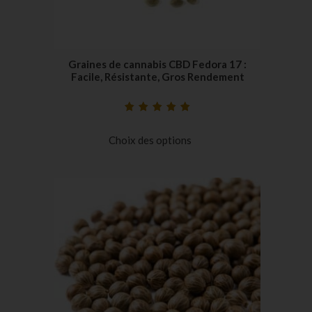
Graines de cannabis CBD Fedora 17 :
Facile, Résistante, Gros Rendement
Noté
23
5.00
sur
5 basé sur
Choix des options
notations
client