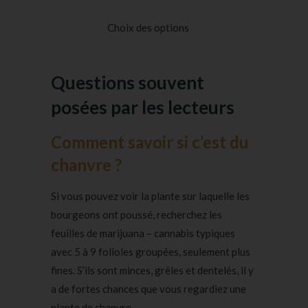
Noté
32
4.75
sur
5 basé sur
Choix des options
notations
client
Questions souvent
posées par les lecteurs
Comment savoir si c’est du
chanvre ?
Si vous pouvez voir la plante sur laquelle les
bourgeons ont poussé, recherchez les
feuilles de marijuana – cannabis typiques
avec 5 à 9 folioles groupées, seulement plus
fines. S’ils sont minces, grêles et dentelés, il y
a de fortes chances que vous regardiez une
plante de chanvre.