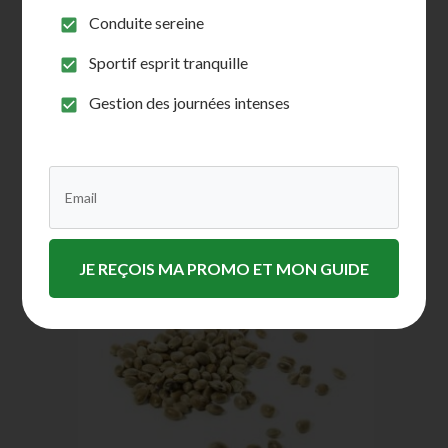
Conduite sereine
C’est probablement l’une des raisons pour
lesquelles il y a eu une augmentation
Sportif esprit tranquille
soudaine de la popularité du chanvre et du
Gestion des journées intenses
CBD.
Voici les
meilleures variétés a cultiver pour le
CBD
:
JE REÇOIS MA PROMO ET MON GUIDE