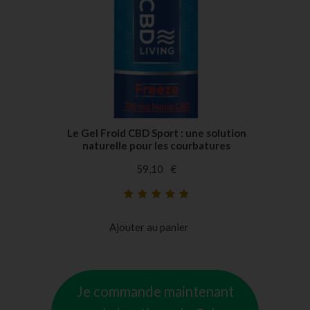
Le Gel Froid CBD Sport : une solution
naturelle pour les courbatures
59,10
€
Noté
40
4.93
sur
5 basé sur
Ajouter au panier
notations
client
Je commande maintenant