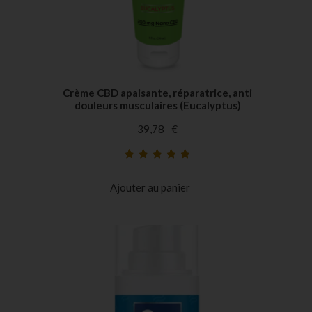
Crème CBD apaisante, réparatrice, anti
douleurs musculaires (Eucalyptus)
39,78
€
Noté
39
5.00
sur
5 basé sur
Ajouter au panier
notations
client