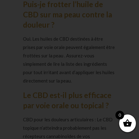
Puis-je frotter l’huile de
CBD sur ma peau contre la
douleur ?
Oui. Les huiles de CBD destinées à être
prises par voie orale peuvent également être
frottées sur la peau . Assurez-vous
simplement de lire la liste des ingrédients
pour tout irritant avant d’appliquer les huiles
directement sur la peau.
Le CBD est-il plus efficace
par voie orale ou topical ?
0
CBD pour les douleurs articulaires : Le CBD
topique n’atteindra probablement pas les
récepteurs cannabinoïdes de vos