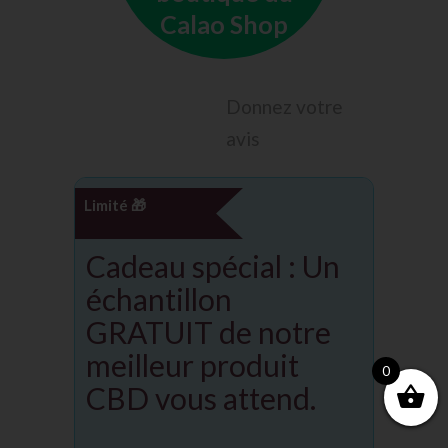
Calao Shop
Donnez votre
avis
Limité 🎁
Cadeau spécial : Un
échantillon
GRATUIT de notre
meilleur produit
0
CBD vous attend.