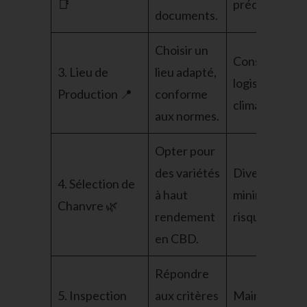
📑
précis.
documents.
Choisir un
Considérez
3. Lieu de
lieu adapté,
logistique et
Production 📍
conforme
climat.
aux normes.
Opter pour
des variétés
Diversifiez p
4. Sélection de
à haut
minimiser les
Chanvre 🌿
rendement
risques.
en CBD.
Répondre
5. Inspection
aux critères
Maintenez de