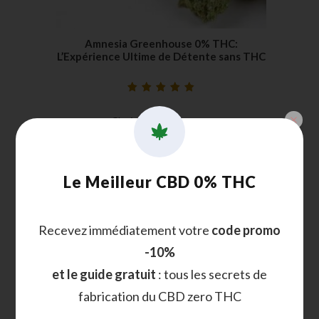
Amnesia Greenhouse 0% THC:
L’Expérience Ultime de Détente sans THC
Noté
14
5.00
sur
5 basé sur
Choix des options
notations
client
Processus d’obtention
Le Meilleur CBD 0% THC
d’une licence de
production de CBD
Recevez immédiatement votre
code promo
-10%
et le guide gratuit
: tous les secrets de
fabrication du CBD zero THC