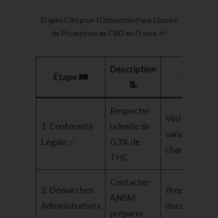
Étapes Clés pour l’Obtention d’une Licence
de Production de CBD en France 🌱
Description
Étape 🛤️
Conseil 
📝
Respecter
Vérifiez les
1. Conformité
la limite de
variétés de
Légale ✅
0,3% de
chanvre utilis
THC.
Contacter
2. Démarches
Préparez un
ANSM,
Administratives
dossier compl
préparer