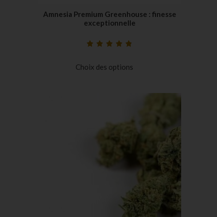
Amnesia Premium Greenhouse : finesse
exceptionnelle
Noté
11
4.91
sur
5 basé sur
Choix des options
notations
client