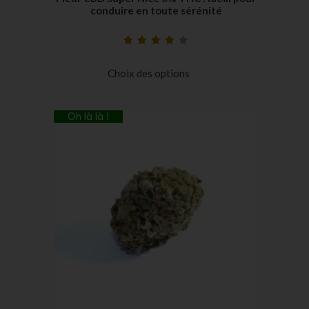
conduire en toute sérénité
Noté
19
4.26
sur 5 basé
Choix des options
sur
notations
client
Oh là là !