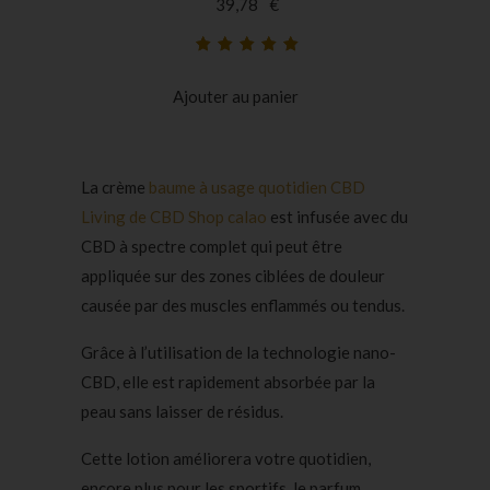
39,78
€
Noté
39
5.00
sur
5 basé sur
Ajouter au panier
notations
client
La crème
baume à usage quotidien CBD
Living de CBD Shop calao
est infusée avec du
CBD à spectre complet qui peut être
appliquée sur des zones ciblées de douleur
causée par des muscles enflammés ou tendus.
Grâce à l’utilisation de la technologie nano-
CBD, elle est rapidement absorbée par la
peau sans laisser de résidus.
Cette lotion améliorera votre quotidien,
encore plus pour les sportifs, le parfum