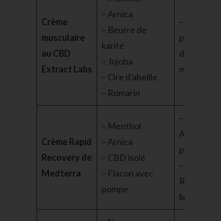
– Arnica
Crème
– Efficace
– Beurre de
musculaire
pour les
karité
au CBD
douleurs
– Jojoba
Extract Labs
musculaire
– Cire d’abeille
– Romarin
–
– Menthol
Applicatio
Crème Rapid
– Arnica
propre
Recovery de
– CBD isolé
–
Medterra
– Flacon avec
Réduction
pompe
limitées