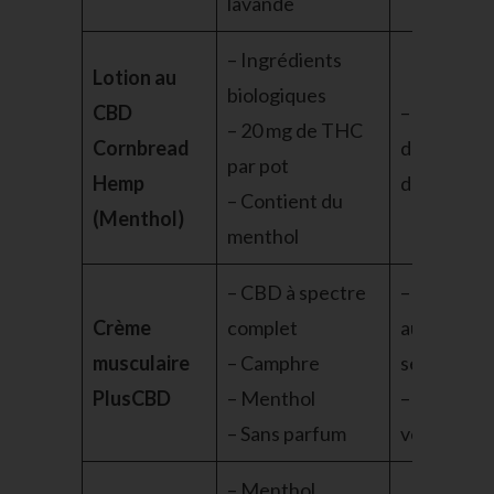
lavande
– Ingrédients
Lotion au
biologiques
CBD
– Avantag
– 20 mg de THC
Cornbread
de l’effet
par pot
Hemp
d’entoura
– Contient du
(Menthol)
menthol
– CBD à spectre
– Convient
Crème
complet
aux peaux
musculaire
– Camphre
sensibles
PlusCBD
– Menthol
– Non
– Sans parfum
végétalien
– Menthol