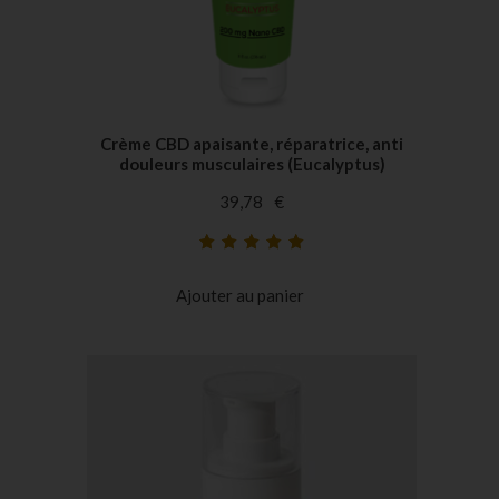
Crème CBD apaisante, réparatrice, anti
douleurs musculaires (Eucalyptus)
39,78
€
Noté
39
5.00
sur
5 basé sur
Ajouter au panier
notations
client