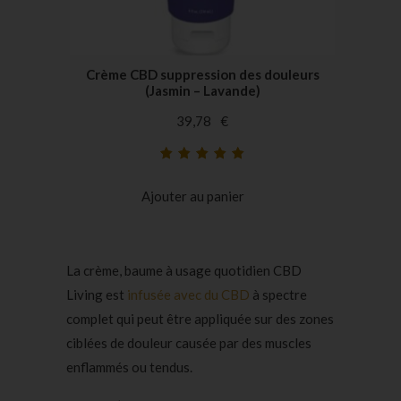
Crème CBD suppression des douleurs
(Jasmin – Lavande)
39,78
€
Noté
43
5.00
sur
5 basé sur
Ajouter au panier
notations
client
La crème, baume à usage quotidien CBD
Living est
infusée avec du CBD
à spectre
complet qui peut être appliquée sur des zones
ciblées de douleur causée par des muscles
enflammés ou tendus.