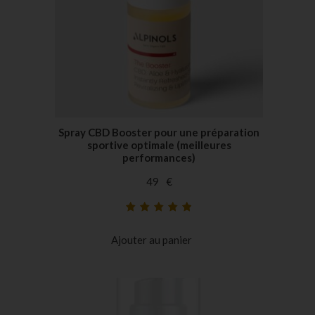
Spray CBD Booster pour une préparation
sportive optimale (meilleures
performances)
49
€
Noté
25
4.96
sur
5 basé sur
Ajouter au panier
notations
client