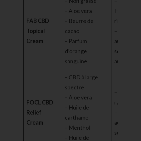
– Non grasse
–
– Aloe vera
Hydratati
FAB CBD
– Beurre de
riche
Topical
cacao
– Attentio
Cream
– Parfum
aux
d’orange
sensibilité
sanguine
aux parfu
– CBD à large
spectre
– Action
– Aloe vera
FOCL CBD
rapide
– Huile de
Relief
– Attentio
carthame
Cream
aux peaux
– Menthol
sensibles
– Huile de