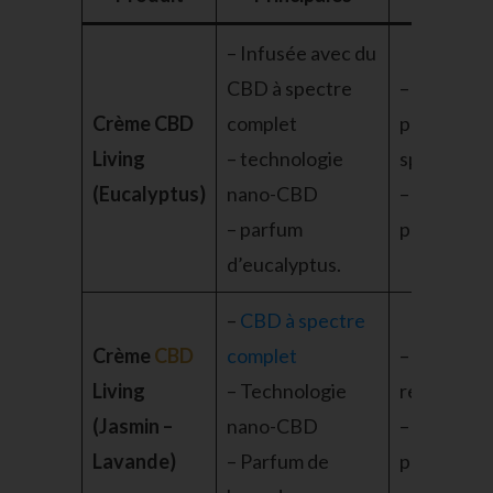
– Infusée avec du
CBD à spectre
– Idéale
Crème CBD
complet
pour les
Living
– technologie
sportifs
(Eucalyptus)
nano-CBD
– Hydrate 
– parfum
peau
d’eucalyptus.
–
CBD à spectre
Crème
CBD
complet
– Aide à la
Living
– Technologie
relaxation
(Jasmin –
nano-CBD
– Hydrate 
Lavande)
– Parfum de
peau sèch