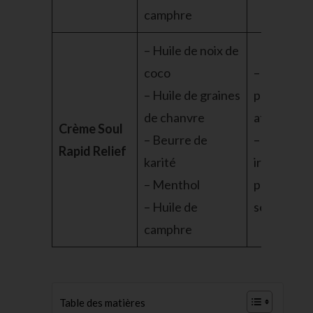
camphre
– Huile de noix de
coco
– Conçue
– Huile de graines
pour les
de chanvre
athlètes
Crème Soul
– Beurre de
– Peut
Rapid Relief
karité
irriter les
– Menthol
peaux
– Huile de
sensibles
camphre
Table des matières