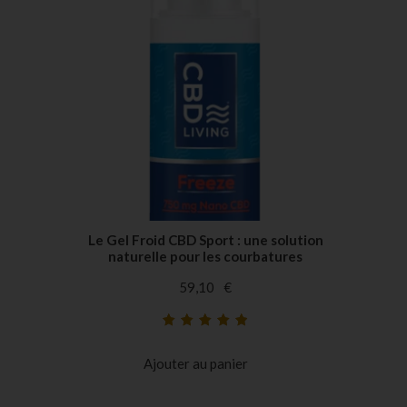
Le Gel Froid CBD Sport : une solution
naturelle pour les courbatures
59,10
€
Noté
40
4.93
sur
5 basé sur
Ajouter au panier
notations
client