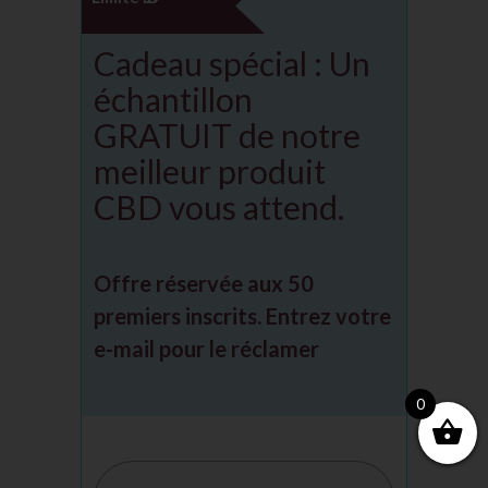
Cadeau spécial : Un
échantillon
GRATUIT de notre
meilleur produit
CBD vous attend.
Offre réservée aux 50
premiers inscrits. Entrez votre
e-mail pour le réclamer
0