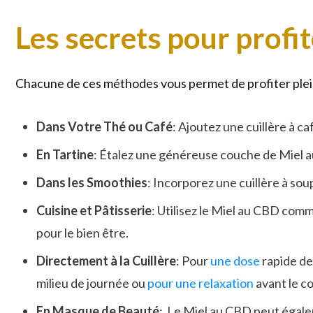
Les secrets pour prof
Chacune de ces méthodes vous permet de profiter pleine
Dans Votre Thé ou Café
: Ajoutez une cuillère à c
En Tartine
: Étalez une généreuse couche de Miel a
Dans les Smoothies
: Incorporez une cuillère à s
Cuisine et Pâtisserie
: Utilisez le Miel au CBD com
pour le bien être.
Directement à la Cuillère
: Pour
une dose
rapide de
milieu de journée ou
pour une relaxation
avant le c
En Masque de Beauté
: Le Miel au CBD peut égale