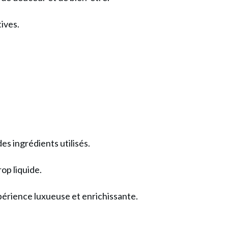
tives.
es ingrédients utilisés.
op liquide.
périence luxueuse et enrichissante.