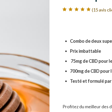
(
15
avis cl
Noté
15
5.00
sur
5 basé sur
notations client
Combo de deux supe
Prix imbattable
75mg de CBD pour le
700mg de CBD pour l
Testé et formulé par
Profitez du meilleur des