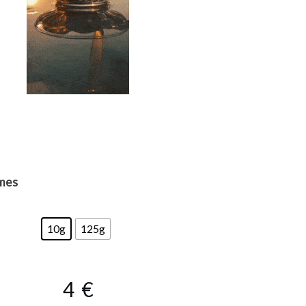
mes
10g
125g
4
€