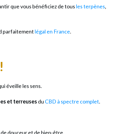
antir que vous bénéficiez de tous
les terpènes
,
nd parfaitement
légal en France
.
!
i éveille les sens.
les et terreuses
du
CBD à spectre complet
.
 de douceur et de bien-être.