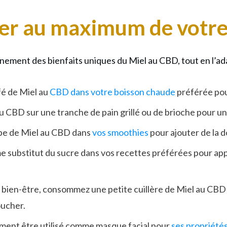
iter au maximum de votr
ment des bienfaits uniques du Miel au CBD, tout en l’adapt
afé de Miel au
CBD dans votre boisson chaude
préférée pou
u CBD sur une tranche de pain grillé ou de brioche pour u
oupe de Miel au CBD dans
vos smoothies
pour ajouter de la 
me substitut du sucre dans vos recettes préférées pour ap
 bien-être, consommez une petite cuillère de Miel au CBD 
oucher.
ment être utilisé comme masque facial pour
ses propriété