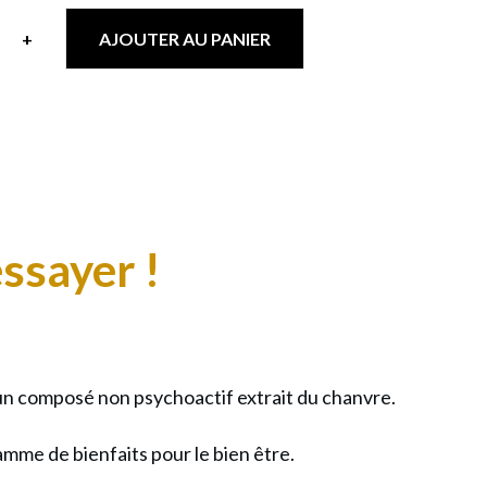
+
AJOUTER AU PANIER
ité
ssayer !
-
nt
e
 un composé non psychoactif extrait du chanvre.
amme de bienfaits pour le bien être.