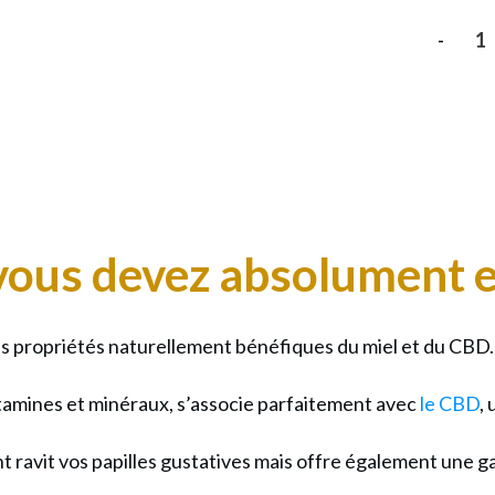
-
quant
de
Miel
au
CBD
:
vous devez absolument e
Le
Super
Alime
es propriétés naturellement bénéfiques du miel et du CBD.
Ultim
vitamines et minéraux, s’associe parfaitement avec
le CBD
,
pour
une
 ravit vos papilles gustatives mais offre également une g
Vie