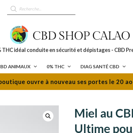
Recherche
de
produits
 THC idéal conduite en sécurité et dépistages - CBD Pr
CBD ANIMAUX
0% THC
DIAG SANTÉ CBD
boutique ouvre à nouveau ses portes le 20 ao
Miel au CB
Ultime pour