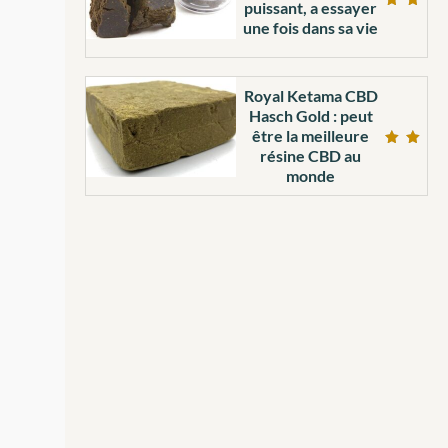
puissant, a essayer
Note
une fois dans sa vie
5.00
sur 5
Royal Ketama CBD
Hasch Gold : peut
être la meilleure
résine CBD au
Note
4.97
monde
sur 5