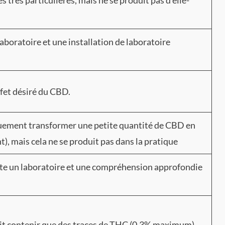
 très particulières, mais ne se produit pas d’elle-
laboratoire et une installation de laboratoire
effet désiré du CBD.
quement transformer une petite quantité de CBD en
, mais cela ne se produit pas dans la pratique
essite un laboratoire et une compréhension approfondie
it contenir que des traces de THC (0.3% maximum).