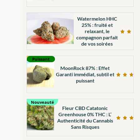
sur 5
Watermelon HHC
25% : fruité et
relaxant, le
compagnon parfait
Note
5.00
de vos soirées
sur 5
Puissant
MoonRock 87% : Effet
Garanti immédiat, subtil et
puissant
Note
4.71
sur 5
Nouveauté
Fleur CBD Catatonic
Greenhouse 0% THC : L’
Authenticité du Cannabis
Note
Sans Risques
5.00
sur 5