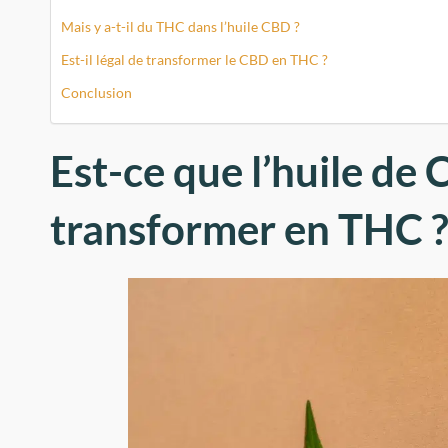
Mais y a-t-il du THC dans l’huile CBD ?
Est-il légal de transformer le CBD en THC ?
Conclusion
Est-ce que l’huile de
transformer en THC 