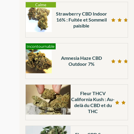
Calme
Strawberry CBD Indoor
16% : Fuitée et Sommeil
paisible
Note
4.75
sur 5
Incontournable
Amnesia Haze CBD
Outdoor 7%
Note
4.79
sur 5
Fleur THCV
California Kush : Au-
delà du CBD et du
Note
THC
5.00
sur 5