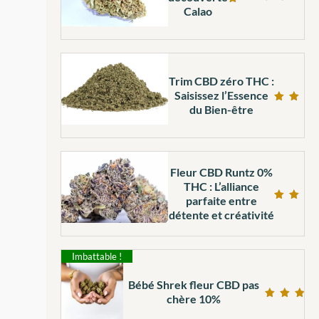
Calao
Note
5.00
sur
5
Trim CBD zéro THC :
Saisissez l’Essence
du Bien-être
Note
5.00
sur 5
Fleur CBD Runtz 0%
THC : L’alliance
parfaite entre
Note
détente et créativité
4.69
sur 5
Imbattable !
Bébé Shrek fleur CBD pas
chère 10%
Note
4.97