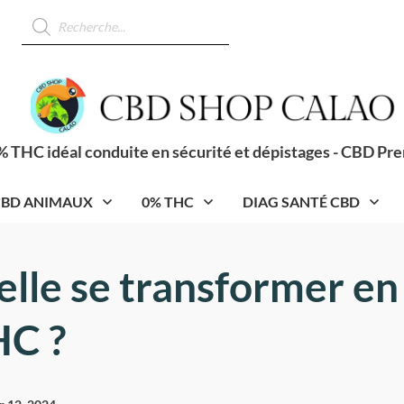
Recherche
de
produits
 THC idéal conduite en sécurité et dépistages - CBD Pr
BD ANIMAUX
0% THC
DIAG SANTÉ CBD
elle se transformer en
HC ?