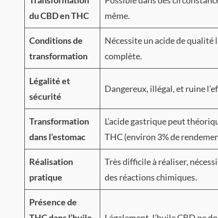
Transformation
Possible dans des circonstances
du CBD en THC
même.
Conditions de
Nécessite un acide de qualité 
transformation
complète.
Légalité et
Dangereux, illégal, et ruine l’
sécurité
Transformation
L’acide gastrique peut théori
dans l’estomac
THC (environ 3% de rendement)
Réalisation
Très difficile à réaliser, néc
pratique
des réactions chimiques.
Présence de
THC dans l’huile
Légalement, l’huile CBD ne do