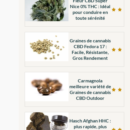
Fleur CBD Super
Nice 0% THC : Idéal
pour conduire en
Note
toute sérénité
4.26
sur
5
Graines de cannabis
CBD Fedora 17 :
Facile, Résistante,
Note
Gros Rendement
5.00
sur 5
Carmagnola
meilleure variété de
Graines de cannabis
Note
CBD Outdoor
5.00
sur 5
Hasch Afghan HHC :
plus rapide, plus