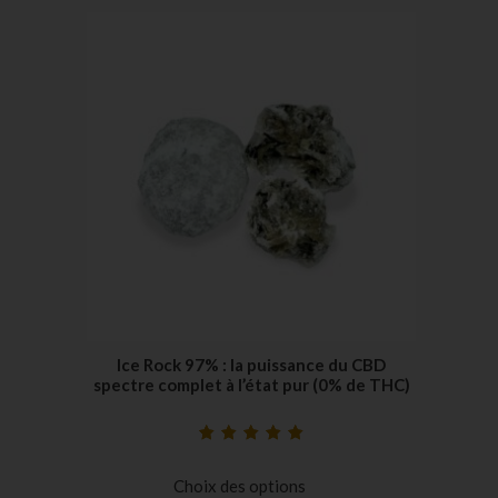
Ice Rock 97% : la puissance du CBD
spectre complet à l’état pur (0% de THC)
Noté
5
5.00
sur
5 basé sur
Choix des options
notations