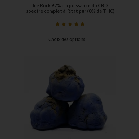
Ice Rock 97% : la puissance du CBD
spectre complet à l’état pur (0% de THC)
Noté
5
5.00
sur
5 basé sur
Choix des options
notations
client