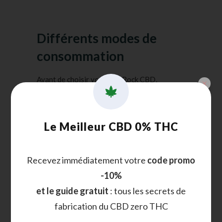
client
Différents modes de
consommation
Avant de choisir votre Ice Rock CBD,
examinons
les bienfaits
et
les inconvénients
d’une variété de méthodes de consommation
courantes et d’utilisation du Ice Rock CBD.
Le Meilleur CBD 0% THC
Le dabbing
Recevez immédiatement votre
code promo
C’est de loin la façon la plus populaire
-10%
d’utiliser l’Ice Rock CBD.
et le guide gratuit
: tous les secrets de
Il s’agit de faire fondre le concentré et
fabrication du CBD zero THC
d’inhaler le nuage de vapeur.