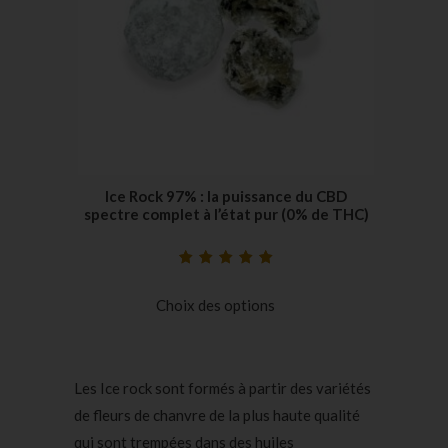
Ice Rock 97% : la puissance du CBD
spectre complet à l’état pur (0% de THC)
Noté
5
5.00
sur
5 basé sur
Choix des options
notations
client
Les Ice rock sont formés à partir des variétés
de fleurs de chanvre de la plus haute qualité
qui sont trempées dans des huiles