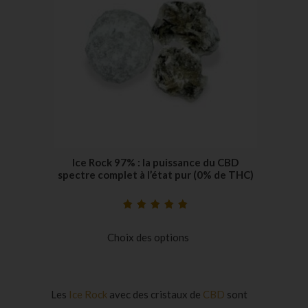
Ice Rock 97% : la puissance du CBD
spectre complet à l’état pur (0% de THC)
Noté
5
5.00
sur
5 basé sur
Choix des options
notations
client
Les
Ice Rock
avec des cristaux de
CBD
sont