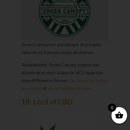
Green Canopy est une marque de produits
naturels et français à base de chanvre.
Actuellement, Green Canopy compte une
dizaine de produit à base de HCC réparties
dans différentes formes :
les fleurs
,
les huiles
,
les résines
et
les cartouches de vape
.
18- Lord of CBD
0