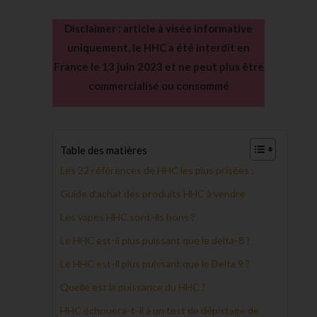
Disclaimer : article à visée informative
uniquement, le HHC a été interdit en
France le 13 juin 2023 et ne peut plus être
commercialisé ou consommé
Table des matières
Les 22 références de HHC les plus prisées :
Guide d’achat des produits HHC à vendre
Les vapes HHC sont-ils bons ?
Le HHC est-il plus puissant que le delta-8 ?
Le HHC est-il plus puissant que le Delta 9 ?
Quelle est la puissance du HHC ?
HHC échouera-t-il à un test de dépistage de