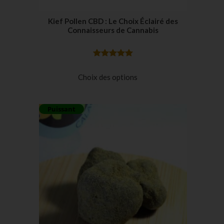
Kief Pollen CBD : Le Choix Éclairé des
Connaisseurs de Cannabis
Noté
32
5.00
sur 5
Choix des options
basé sur
notations
Puissant
client