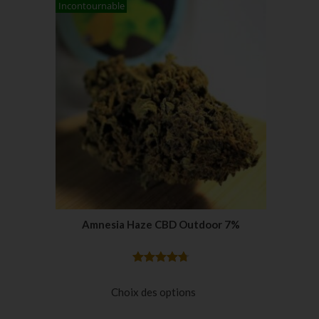
Incontournable
Amnesia Haze CBD Outdoor 7%
Noté
33
4.79
sur 5
Choix des options
basé sur