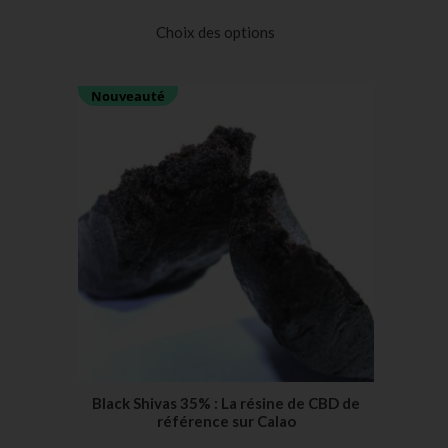
Noté
39
4.97
sur 5
Choix des options
basé sur
notations
Nouveauté
client
Black Shivas 35% : La résine de CBD de
référence sur Calao