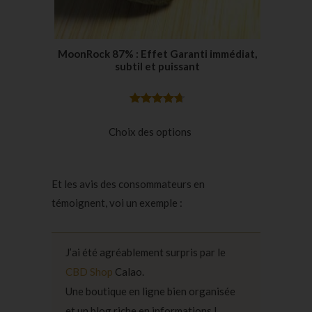
MoonRock 87% : Effet Garanti immédiat,
subtil et puissant
Noté
14
4.71
sur 5
Choix des options
basé
sur
notations
Et les avis des consommateurs en
client
témoignent, voi un exemple :
J’ai été agréablement surpris par le
CBD Shop
Calao.
Une boutique en ligne bien organisée
et un blog riche en informations !