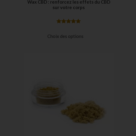
Wax CBD : renforcez les effets du CBD
sur votre corps
Noté
37
5.00
sur 5
Choix des options
basé sur
notations
client