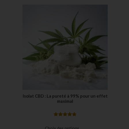
notations
client
Isolat CBD : La pureté à 99% pour un effet
maximal
Noté
47
4.89
sur 5
Choix des options